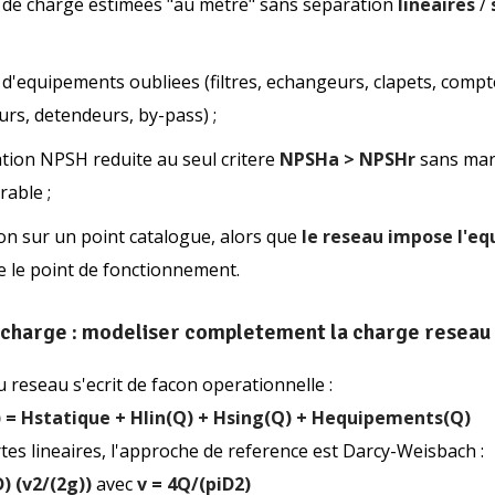
 de charge estimees "au metre" sans separation
lineaires
/
 d'equipements oubliees (filtres, echangeurs, clapets, compt
urs, detendeurs, by-pass) ;
cation NPSH reduite au seul critere
NPSHa > NPSHr
sans marg
rable ;
ion sur un point catalogue, alors que
le reseau impose l'equ
e le point de fonctionnement.
 charge : modeliser completement la charge reseau
 reseau s'ecrit de facon operationnelle :
 = Hstatique + Hlin(Q) + Hsing(Q) + Hequipements(Q)
tes lineaires, l'approche de reference est Darcy-Weisbach :
D) (v2/(2g))
avec
v = 4Q/(piD2)