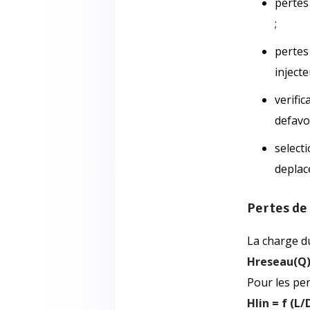
pertes
;
pertes
injecte
verifi
defavo
select
deplac
Pertes de
La charge du
Hreseau(Q)
Pour les per
Hlin = f (L/