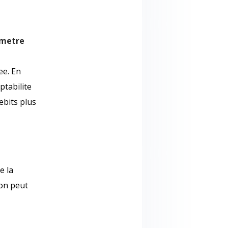
ametre
ee. En
ptabilite
ebits plus
e la
ion peut