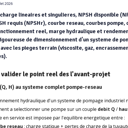
llet 2026
charge lineaires et singulieres, NPSH disponible (
H requis (NPSHr), courbe reseau, courbes pompe, c
onctionnement reel, marge hydraulique et rendemen
igoureuse de dimensionnement d'un systeme de p
, avec les pieges terrain (viscosite, gaz, encrassemen
es).
valider le point reel des l'avant-projet
 (Q, H) au systeme complet pompe-reseau
nnement hydraulique d'un systeme de pompage industriel n
ent a selectionner une pompe sur un couple
debit Q
/
hau
en service est imposee par l'equilibre energetique entre :
rbe reseau
: charge statique + pertes de charge de la tuyaut