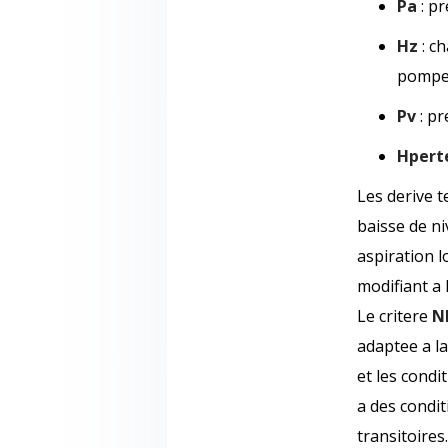
Pa
: pr
Hz
: ch
pompe)
Pv
: pr
Hpert
Les derive 
baisse de n
aspiration l
modifiant a 
Le critere
N
adaptee a la
et les condi
a des condit
transitoires