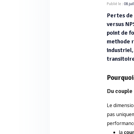
Publié le :
08 jui
Pertes de 
versus NPS
point de f
methode r
industriel
transitoir
Pourquoi 
Du couple
Le dimensio
pas uniquem
performance 
la
cou