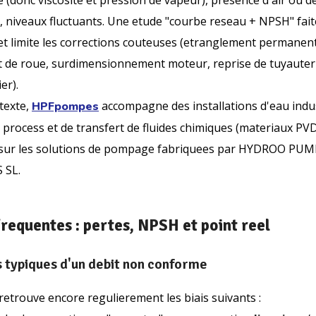
 (donc viscosite et pression de vapeur), presence d'air ou 
, niveaux fluctuants. Une etude "courbe reseau + NPSH" fait
jet limite les corrections couteuses (etranglement permanent
de roue, surdimensionnement moteur, reprise de tuyauteri
er).
texte,
accompagne des installations d'eau indus
HPFpompes
 process et de transfert de fluides chimiques (materiaux PV
 sur les solutions de pompage fabriquees par HYDROO PUM
 SL.
requentes : pertes, NPSH et point reel
 typiques d'un debit non conforme
 retrouve encore regulierement les biais suivants :