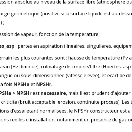
ession absolue au niveau de la surface libre (atmosphere ou 
arge geometrique (positive si la surface liquide est au-dessu
 ;
ession de vapeur, fonction de la temperature ;
es_asp
: pertes en aspiration (lineaires, singulieres, equipem
terrain les plus courantes sont : hausse de temperature (Pv
iveau (Hz diminue), colmatage de crepine/filtre (Hpertes_as
ongue ou sous-dimensionnee (vitesse elevee), et ecart de deb
la fois
NPSHa
et
NPSHr
.
PSHa > NPSHr
est
necessaire
, mais il est prudent d'ajoute
 criticite (bruit acceptable, erosion, continuite process). Les
tions d'essai etant normalisees, le NPSHr constructeur est a
ions reelles d'installation, notamment en presence de gaz o
.