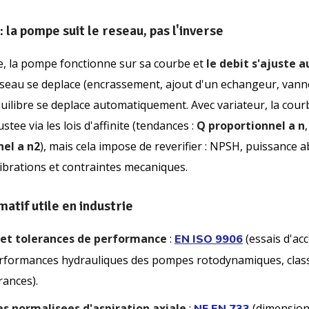
: la pompe suit le reseau, pas l'inverse
xe, la pompe fonctionne sur sa courbe et
le debit s'ajuste 
eseau se deplace (encrassement, ajout d'un echangeur, vanne
equilibre se deplace automatiquement. Avec variateur, la co
stee via les lois d'affinite (tendances :
Q proportionnel a n
nel a n2
), mais cela impose de reverifier : NPSH, puissance 
vibrations et contraintes mecaniques.
atif utile en industrie
 et tolerances de performance
:
(essais d'ac
EN ISO 9906
rformances hydrauliques des pompes rotodynamiques, clas
rances).
 normalisees d'aspiration axiale
:
(dimensio