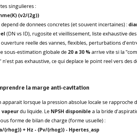
tes singulieres :
mme(K) (v2/(2g))
n depend de donnees concretes (et souvent incertaines) :
di
eel
(DN vs ID), rugosite et vieillissement, liste exhaustive des
 ouverture reelle des vannes, flexibles, perturbations d'entr
ne sous-estimation globale de
20 a 30 %
arrive vite si la "com
 n'est pas exhaustive, ce qui deplace le point reel vers des d
mprendre la marge anti-cavitation
n apparait lorsque la pression absolue locale se rapproche d
e vapeur
du liquide. Le
NPSH disponible
a la bride d'aspirat
ous forme de bilan de charge (forme usuelle) :
/(rhog)) + Hz - (Pv/(rhog)) - Hpertes_asp