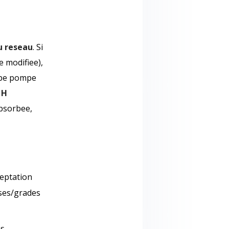
au reseau
. Si
 modifiee),
urbe pompe
,
H
absorbee,
ceptation
ses/grades
ns