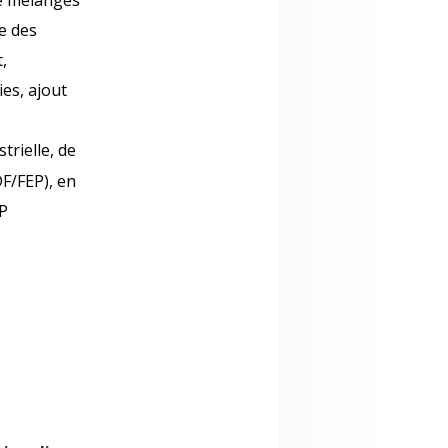
de melanges
e des
,
es, ajout
trielle, de
DF/FEP), en
P