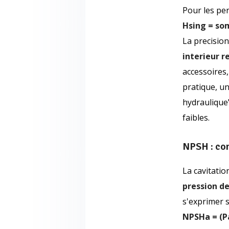
Pour les per
Hsing = so
La precisio
interieur r
accessoires,
pratique, u
hydraulique"
faibles.
NPSH : co
La cavitatio
pression d
s'exprimer s
NPSHa = (Pa