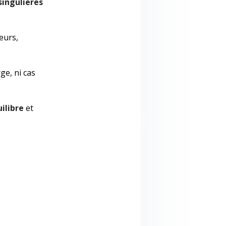
singulieres
eurs,
e, ni cas
ilibre
et