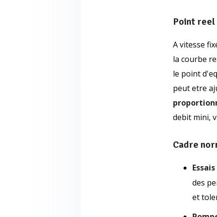
Point reel 
A vitesse fi
la courbe r
le point d'
peut etre aju
proportion
debit mini, 
Cadre norm
Essais
des pe
et tole
Pompes