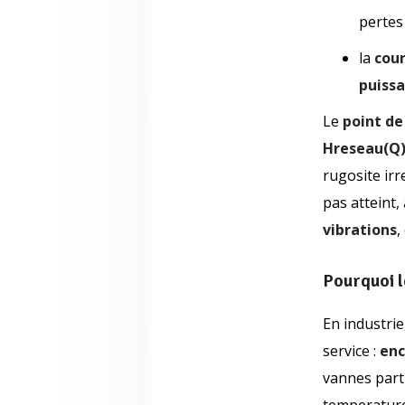
pertes
la
cou
puissa
Le
point de
Hreseau(Q
rugosite irr
pas atteint, 
vibrations
,
Pourquoi l
En industrie
service :
en
vannes part