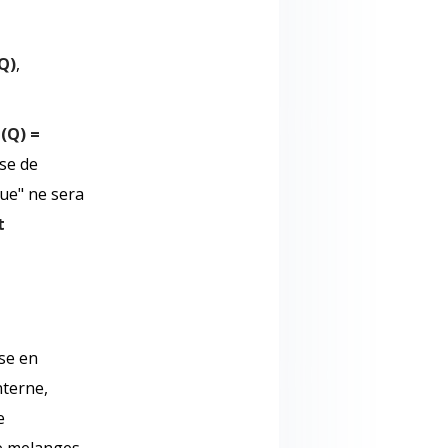
Q)
,
(Q) =
ese de
gue" ne sera
t
ise en
nterne,
e