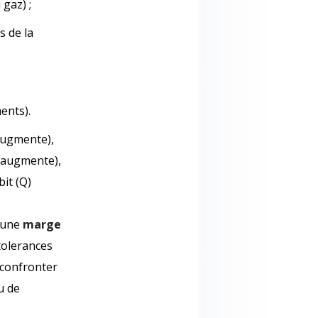
gaz) ;
s de la
ents).
 augmente),
p augmente),
it (Q)
r une
marge
 tolerances
 confronter
u de