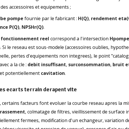
 des accessoires et equipements ;
rbe pompe
fournie par le fabricant :
H(Q)
,
rendement eta(
nce P(Q)
,
NPSHr(Q)
.
 fonctionnement reel
correspond a l'intersection
Hpompe
)
. Si le reseau est sous-modele (accessoires oublies, hypoth
eelle, pertes d'equipements non integrees), le point "catalo
avec a la cle :
debit insuffisant
,
surconsommation
,
bruit e
 et potentiellement
cavitation
.
es ecarts terrain derapent vite
, certains facteurs font evoluer la courbe reseau apres la m
crassement
, colmatage de filtres, vieillissement de surface i
iellement fermees, modification d'un echangeur, variation d