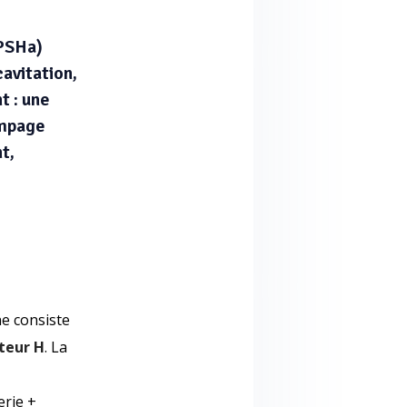
NPSHa)
avitation,
t : une
ompage
t,
e consiste
teur H
. La
erie +