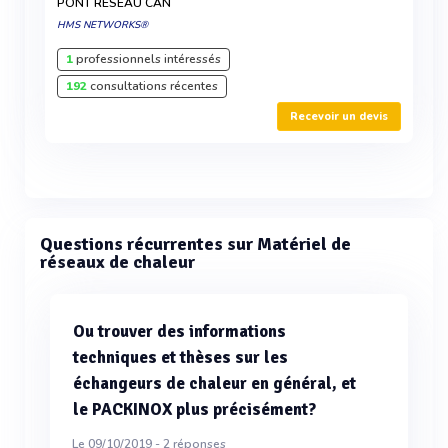
PONT RÉSEAU CAN
HMS NETWORKS®
1
professionnels intéressés
192
consultations récentes
Recevoir un devis
Questions récurrentes sur Matériel de
réseaux de chaleur
Ou trouver des informations
techniques et thèses sur les
échangeurs de chaleur en général, et
le PACKINOX plus précisément?
Le 09/10/2019 -
2
réponses