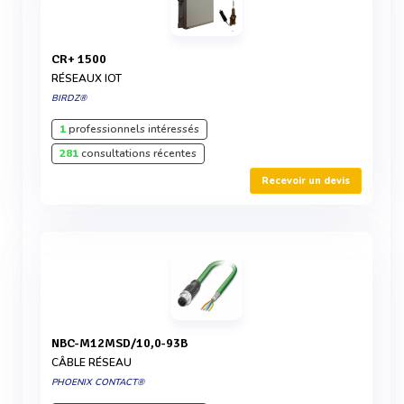
CR+ 1500
RÉSEAUX IOT
BIRDZ®
1
professionnels intéressés
281
consultations récentes
Recevoir un devis
NBC-M12MSD/10,0-93B
CÂBLE RÉSEAU
PHOENIX CONTACT®