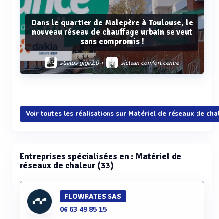
Dans le quartier de Malepère à Toulouse, le
nouveau réseau de chauffage urbain se veut
sans compromis !
stratos giga2.0-i
siclean comfort centre
sinum mono
stratos maxo-z
Voir plus
Voir toutes les réalisations sur Matériel de réseaux de cha
Entreprises spécialisées en : Matériel de
réseaux de chaleur (33)
FLOWRATES SAS
06 63 49 85 15