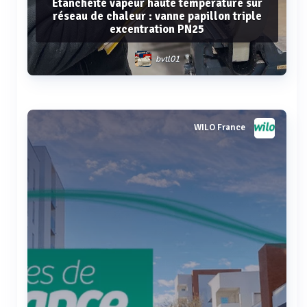
Étanchéité vapeur haute température sur
réseau de chaleur : vanne papillon triple
excentration PN25
bvtl01
Voir plus
WILO France