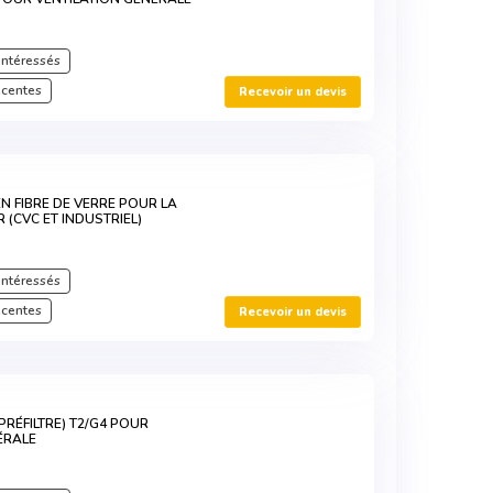
intéressés
écentes
Recevoir un devis
EN FIBRE DE VERRE POUR LA
IR (CVC ET INDUSTRIEL)
intéressés
écentes
Recevoir un devis
(PRÉFILTRE) T2/G4 POUR
ÉRALE