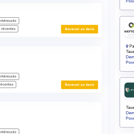
Pose
intéressés
 récentes
Recevoir un devis
Pa
Taux
Dema
Pose
intéressés
récentes
Recevoir un devis
Taux
Dema
Pose
intéressés