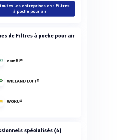
 toutes les entreprises en : Filtres
à poche pour air
es de Filtres à poche pour air
camfil®
WIELAND LUFT®
WOKU®
ssionnels spécialisés (4)