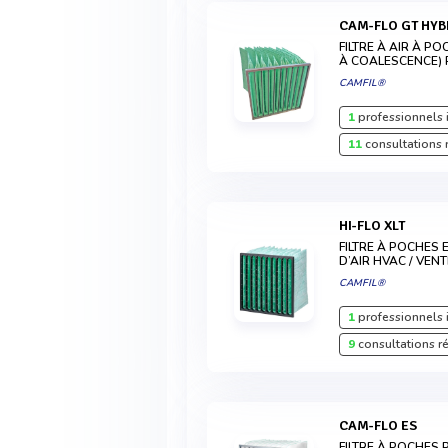
CAM-FLO GT HYB
FILTRE À AIR À P
À COALESCENCE)
CAMFIL®
1
professionnels 
11
consultations 
HI-FLO XLT
FILTRE À POCHES E
D’AIR HVAC / VEN
CAMFIL®
1
professionnels 
9
consultations r
CAM-FLO ES
FILTRE À POCHES