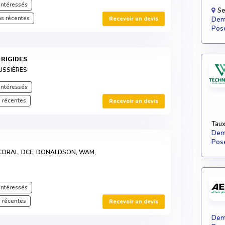
intéressés
Se
s récentes
Recevoir un devis
Dema
Pose
S RIGIDES
OUSSIÈRES
intéressés
 récentes
Recevoir un devis
Taux
Dema
Pose
CORAL, DCE, DONALDSON, WAM,
intéressés
 récentes
Recevoir un devis
Dema