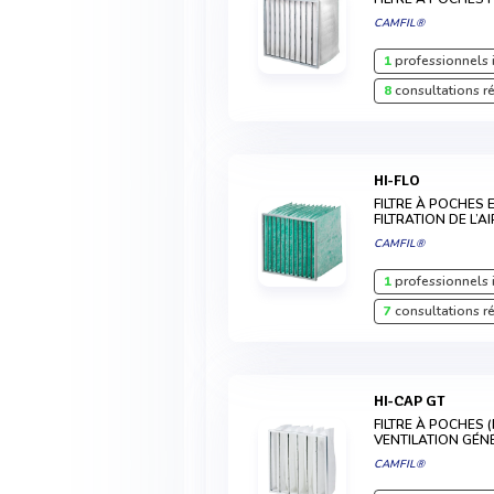
CAMFIL®
1
professionnels 
8
consultations r
HI-FLO
FILTRE À POCHES 
FILTRATION DE L’A
CAMFIL®
1
professionnels 
7
consultations r
HI-CAP GT
FILTRE À POCHES 
VENTILATION GÉN
CAMFIL®