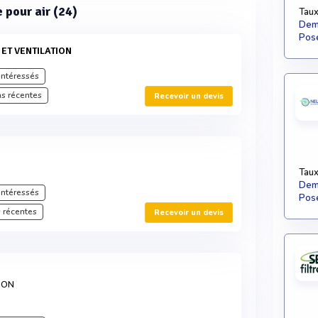
e pour air (24)
Taux
Dema
Pose
 ET VENTILATION
intéressés
s récentes
Recevoir un devis
Taux
Dema
intéressés
Pose
 récentes
Recevoir un devis
TION