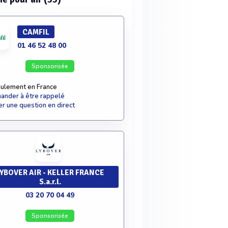
CAMFIL
01 46 52 48 00
Sponsorisée
ulement en France
nder à être rappelé
r une question en direct
YBOVER AIR - KELLER FRANCE
S.a.r.l.
03 20 70 04 49
Sponsorisée