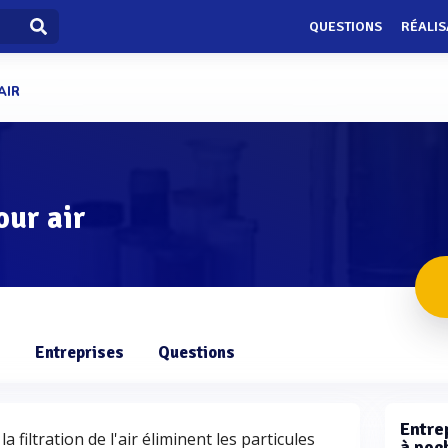
QUESTIONS
RÉALIS
AIR
our air
s
Entreprises
Questions
Entrep
a filtration de l'air éliminent les particules
à poch