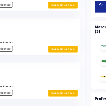
Voir
récentes
Recevoir un devis
Marqu
(3)
intéressés
récentes
Recevoir un devis
intéressés
récentes
Recevoir un devis
Profe