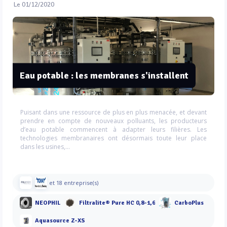
Le 01/12/2020
Eau potable : les membranes s'installent
Puisant dans une ressource de plus en plus menacée, et devant
prendre en compte de nouveaux polluants, les producteurs
d’eau potable commencent à adapter leurs filières. Les
technologies membranaires ont désormais toute leur place
dans les usines,...
et 18 entreprise(s)
NEOPHIL
Filtralite® Pure HC 0,8-1,6
CarboPlus
Aquasource Z-XS