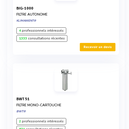
BIG-1000
FILTRE AUTONOME
KLIMAWENT®
4
professionnels intéressés
1333
consultations récentes
Recevoir un devis
BWT 51
FILTRE MONO-CARTOUCHE
BWT®
2
professionnels intéressés