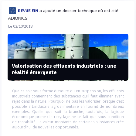
a ajouté un dossier technique où est cité
REVUE EIN
ADIONICS
Le 02/10/2018
Valorisation des effluents industriels : une
réalité émergente
Que ce soit sous forme dissoute ou en suspension, les effluents
industriels contiennent des substances qu’il faut éliminer avant
rejet dans la nature. Pourquoi ne pas les valoriser lorsque c’est
possible ? L’industrie agroalimentaire en fournit de nombreux
exemples. Quelle que soit la branche, toutefois, la logique
économique prime : le recyclage ne se fait que sous condition
de rentabilité. La valeur montante de certaines substances crée
aujourd’hui de nouvelles opportunités.