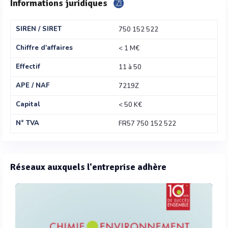
Informations juridiques
SIREN / SIRET
750 152 522
Chiffre d'affaires
< 1 M€
Effectif
11 à 50
APE / NAF
7219Z
Capital
< 50 K€
N° TVA
FR57 750 152 522
Réseaux auxquels l'entreprise adhère