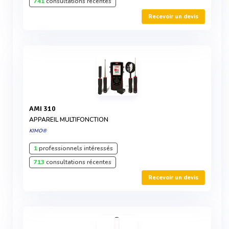
741
consultations récentes
Recevoir un devis
AMI 310
APPAREIL MULTIFONCTION
KIMO®
1
professionnels intéressés
713
consultations récentes
Recevoir un devis