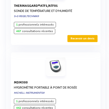
THERMASGARD®ATF1/ATF01
SONDE DE TEMPÉRATURE ET D'HUMIDITÉ
S+S REGELTECHNIK®
1
professionnels intéressés
467
consultations récentes
Recevoir un devis
MDM300
HYGROMÈTRE PORTABLE À POINT DE ROSÉE
MICHELL INSTRUMENTS®
1
professionnels intéressés
442
consultations récentes