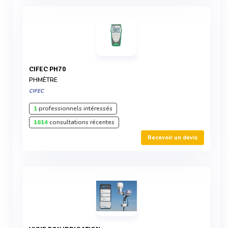
CIFEC PH70
PHMÈTRE
CIFEC
1
professionnels intéressés
1614
consultations récentes
Recevoir un devis