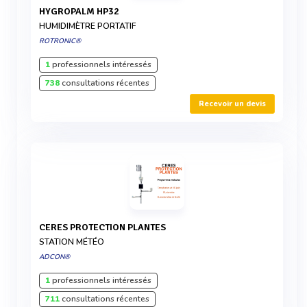
HYGROPALM HP32
HUMIDIMÈTRE PORTATIF
ROTRONIC®
1
professionnels intéressés
738
consultations récentes
Recevoir un devis
CERES PROTECTION PLANTES
STATION MÉTÉO
ADCON®
1
professionnels intéressés
711
consultations récentes