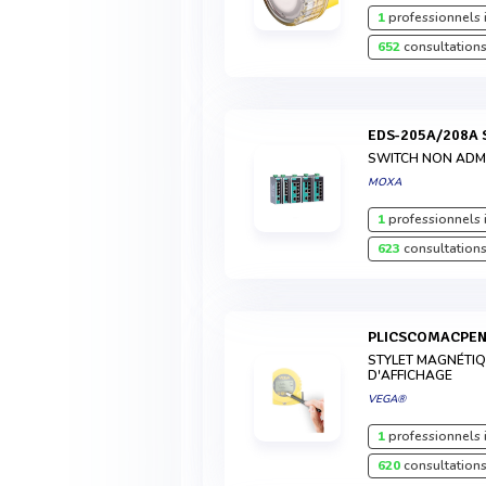
1
professionnels 
652
consultations
EDS-205A/208A 
SWITCH NON ADM
MOXA
1
professionnels 
623
consultations
PLICSCOMACPE
STYLET MAGNÉTIQ
D'AFFICHAGE
VEGA®
1
professionnels 
620
consultations