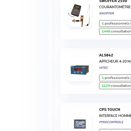
SWOFFER 2100
COURANTOMÈTRE 
SWOFFER
1
professionnels 
1448
consultation
ALS842
AFFICHEUR 4-20
HITEC
1
professionnels 
1129
consultation
CPS TOUCH
INTERFACE HOMM
PYROCONTROLE