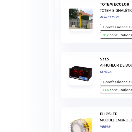
TOTEM ECOLOR
TOTEM SIGNALÉTI
ACROPOSE®
1
professionnels 
932
consultations
S315
AFFICHEUR DE BO
SENECA
1
professionnels 
715
consultations
PLICSLED
MODULE EMBROC
VEGA®