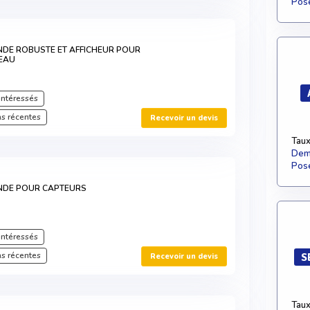
Pose
NDE ROBUSTE ET AFFICHEUR POUR
VEAU
intéressés
s récentes
Recevoir un devis
Taux
Dema
Pose
NDE POUR CAPTEURS
intéressés
s récentes
Recevoir un devis
S
Taux