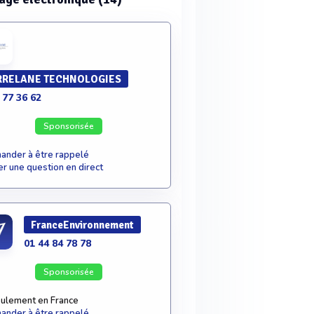
RELANE TECHNOLOGIES
 77 36 62
Sponsorisée
nder à être rappelé
r une question en direct
FranceEnvironnement
01 44 84 78 78
Sponsorisée
ulement en France
nder à être rappelé