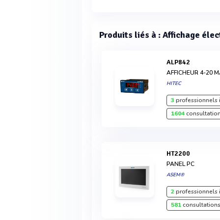
Produits liés à : Affichage éle
ALP842
AFFICHEUR 4-20
HITEC
3
professionnels 
1604
consultation
HT2200
PANEL PC
ASEM®
2
professionnels 
581
consultations