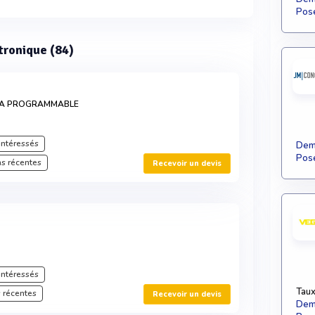
Pose
ctronique (84)
 MA PROGRAMMABLE
intéressés
Dema
Pose
s récentes
Recevoir un devis
intéressés
Taux
 récentes
Recevoir un devis
Dema