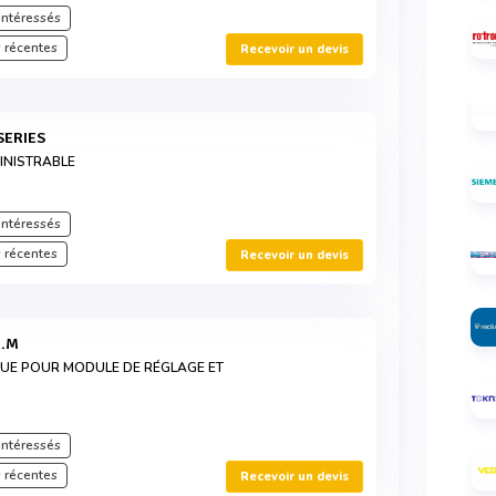
intéressés
 récentes
Recevoir un devis
SERIES
INISTRABLE
intéressés
 récentes
Recevoir un devis
N.M
UE POUR MODULE DE RÉGLAGE ET
intéressés
 récentes
Recevoir un devis