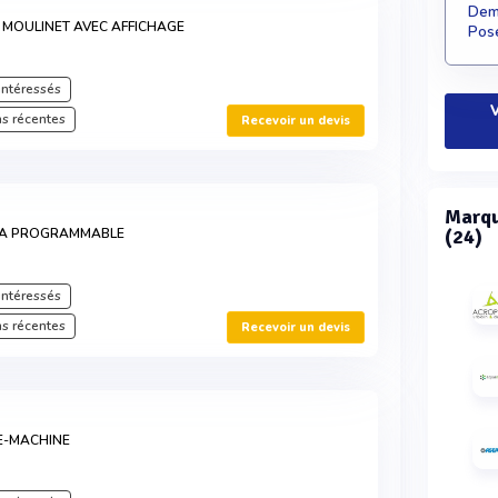
Dema
MOULINET AVEC AFFICHAGE
Pose
intéressés
V
s récentes
Recevoir un devis
Marqu
 MA PROGRAMMABLE
(24)
intéressés
s récentes
Recevoir un devis
E-MACHINE