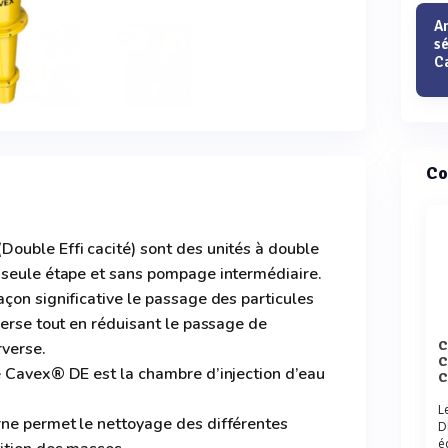
A
s
C
Co
ouble Effi cacité) sont des unités à double
 seule étape et sans pompage intermédiaire.
çon significative le passage des particules
verse tout en réduisant le passage de
Comparaison des Hydrocyclon
rverse.
C
e Cavex® DE est la chambre d’injection d’eau
L
ne permet le nettoyage des différentes
D
é