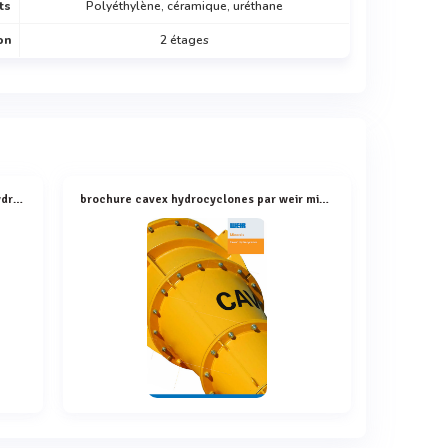
ts
Polyéthylène, céramique, uréthane
on
2 étages
spécifications techniques du cavex de hydrocyclone double efficiency
brochure cavex hydrocyclones par weir minerals