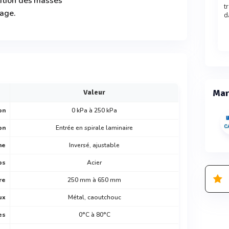
tition des masses
t
tage.
d
Mar
Valeur
on
0 kPa à 250 kPa
on
Entrée en spirale laminaire
ne
Inversé, ajustable
ps
Acier
re
250 mm à 650 mm
ux
Métal, caoutchouc
es
0°C à 80°C