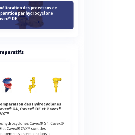
mélioration des processus de
éparation par hydrocyclone
avex® DE
mparatifs
es
avex® G4, Cavex® DE et Cavex®
CVX™
es hydrocyclones Cavex® G4, Cavex®
E et Cavex® CVX™ sont des
quipements essentiels dans le