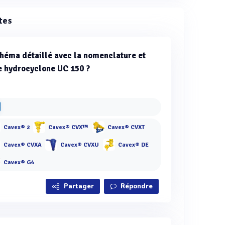
tes
schéma détaillé avec la nomenclature et
e hydrocyclone UC 150 ?
Cavex® 2
Cavex® CVX™
Cavex® CVXT
Cavex® CVXA
Cavex® CVXU
Cavex® DE
Cavex® G4
Partager
Répondre