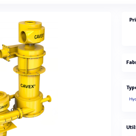
Pr
Fab
Typ
Hyd
Util