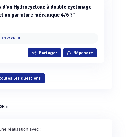
s d'un Hydrocyclone à double cyclonage
t un garniture mécanique 4/6 ?"
Cavex® DE
Partager
Répondre
 toutes les questions
E :
ne réalisation avec :