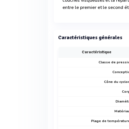
couches visqueuses et la répar
entre le premier et le second é
Caractéristiques générales
Caractéristique
Classe de pressi
Concepti
Cône du cyclo
Cor
Diamèt
Matéria
Plage de températur