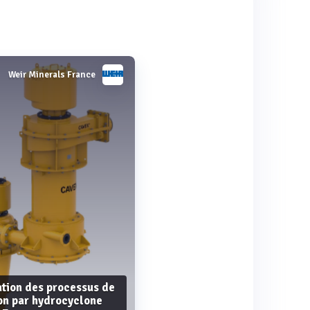
Weir Minerals France
tion des processus de
on par hydrocyclone