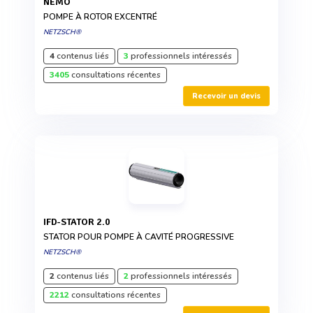
NEMO
POMPE À ROTOR EXCENTRÉ
NETZSCH®
4
contenus liés
3
professionnels intéressés
3405
consultations récentes
Recevoir un devis
IFD-STATOR 2.0
STATOR POUR POMPE À CAVITÉ PROGRESSIVE
NETZSCH®
2
contenus liés
2
professionnels intéressés
2212
consultations récentes