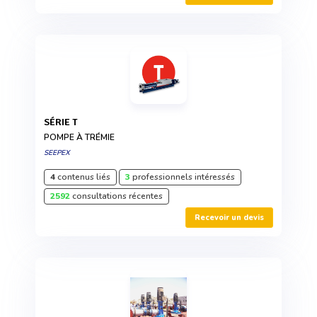
SÉRIE T
POMPE À TRÉMIE
SEEPEX
4
contenus liés
3
professionnels intéressés
2592
consultations récentes
Recevoir un devis