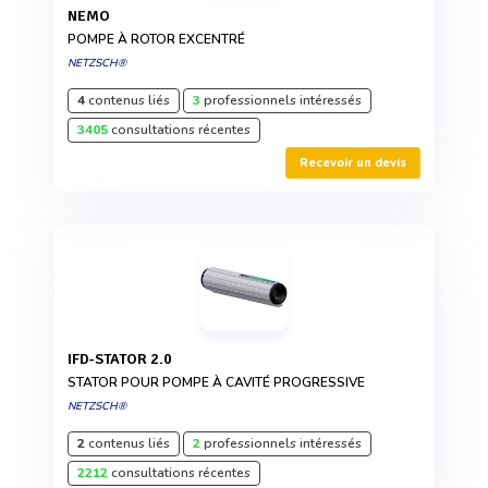
NEMO
POMPE À ROTOR EXCENTRÉ
NETZSCH®
4
contenus liés
3
professionnels intéressés
3405
consultations récentes
Recevoir un devis
IFD-STATOR 2.0
STATOR POUR POMPE À CAVITÉ PROGRESSIVE
NETZSCH®
2
contenus liés
2
professionnels intéressés
2212
consultations récentes