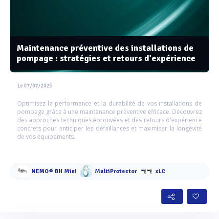
Maintenance préventive des installations de
pompage : stratégies et retours d'expérience
Le 07/07/2025
Optimisez la performance et la durabilité de vos installations de
pompage grâce à une maintenance préventive efficace. Découvrez
des approches techniques éprouvées et des retours d'expérience
concrets pour anticiper les défaillances et maximiser la longévité
de vos équipements.
NEMO® BH Mini
MultiProtector
xLC