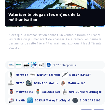
Valoriser le biogaz : les enjeux de la
méthanisation
Alors que la méthanisation connaît un véritable boom en France,
les règles du jeu menacent de changer. Cela remet-il en cause la
pertinence de cette filière ? Pas vraiment, expliquent les différents
acteurs…
et 12 entreprise(s)
Nemo BY
NEMO® BH Mini
Nemo® B.Max®
NEMO
TORNADO Mobile
Multitec 540
Multitec 545
Multitec 560
OPTISONIC 7300 Biogaz
PreMix
EC EAU Mutag BioChip 30
BION CARB BG