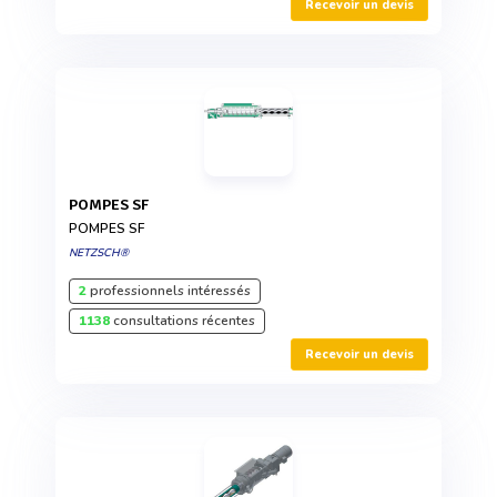
Recevoir un devis
POMPES SF
POMPES SF
NETZSCH®
2
professionnels intéressés
1138
consultations récentes
Recevoir un devis