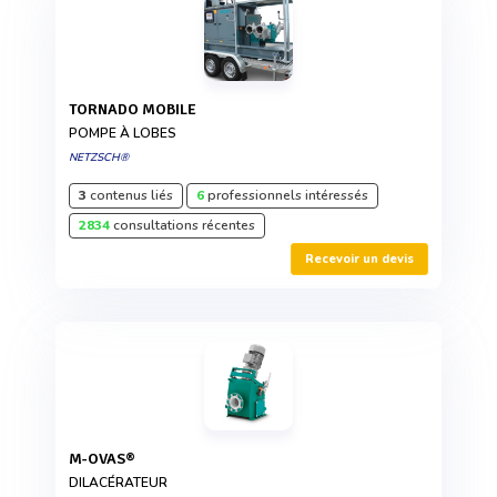
TORNADO MOBILE
POMPE À LOBES
NETZSCH®
3
contenus liés
6
professionnels intéressés
2834
consultations récentes
Recevoir un devis
M-OVAS®
DILACÉRATEUR