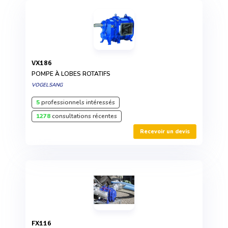
VX186
POMPE À LOBES ROTATIFS
VOGELSANG
5
professionnels intéressés
1278
consultations récentes
Recevoir un devis
FX116