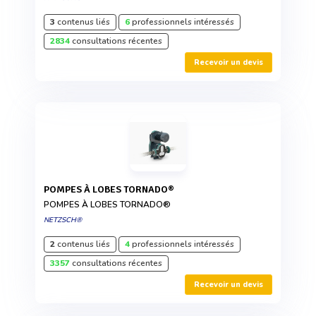
3
contenus liés
6
professionnels intéressés
2834
consultations récentes
Recevoir un devis
POMPES À LOBES TORNADO®
POMPES À LOBES TORNADO®
NETZSCH®
2
contenus liés
4
professionnels intéressés
3357
consultations récentes
Recevoir un devis