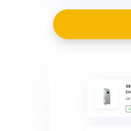
G
ÉP
UV
1