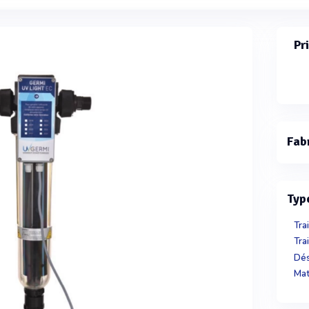
Pr
Fab
Typ
Tra
Tra
Dés