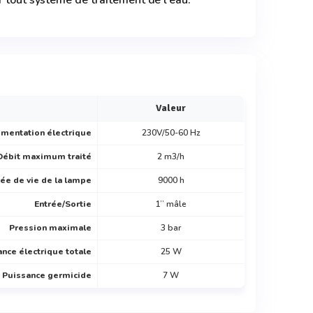
r tout système de traitement de l'eau.
Valeur
imentation électrique
230V/50-60 Hz
Débit maximum traité
2 m3/h
ée de vie de la lampe
9000 h
Entrée/Sortie
1’’ mâle
Pression maximale
3 bar
nce électrique totale
25 W
Puissance germicide
7 W