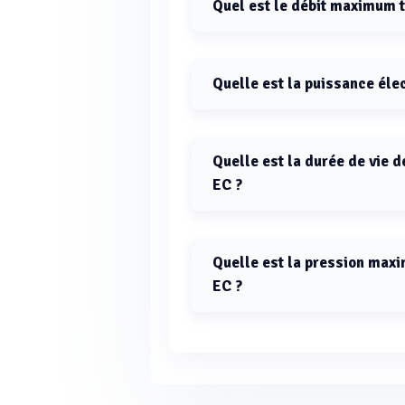
Quel est le débit maximum 
Le débit maximum traité par le GE
Quelle est la puissance éle
La puissance électrique totale du 
Quelle est la durée de vie
EC ?
La durée de vie de la lampe UV da
Quelle est la pression max
EC ?
La pression maximale supportée pa