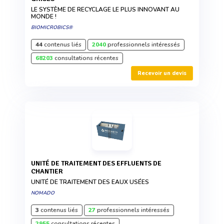
LE SYSTÈME DE RECYCLAGE LE PLUS INNOVANT AU
MONDE !
BIOMICROBICS®
44
contenus liés
2040
professionnels intéressés
68203
consultations récentes
Recevoir un devis
UNITÉ DE TRAITEMENT DES EFFLUENTS DE
CHANTIER
UNITÉ DE TRAITEMENT DES EAUX USÉES
NOMADO
3
contenus liés
27
professionnels intéressés
2955
consultations récentes