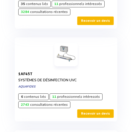
35
contenus liés
11
professionnels intéressés
3284
consultations récentes
Recevoir un devis
1AF45T
SYSTÈMES DE DÉSINFECTION UVC
AQUAFIDES
6
contenus liés
11
professionnels intéressés
2743
consultations récentes
Recevoir un devis