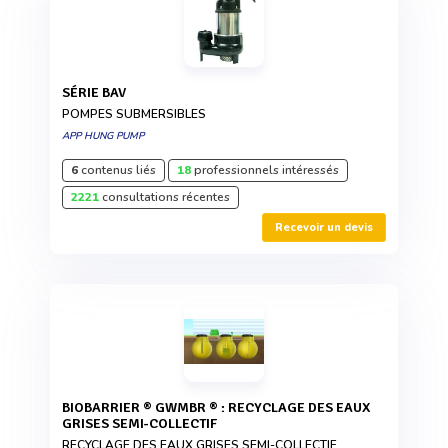
SÉRIE BAV
POMPES SUBMERSIBLES
APP HUNG PUMP
6
contenus liés
18
professionnels intéressés
2221
consultations récentes
Recevoir un devis
BIOBARRIER ® GWMBR ® : RECYCLAGE DES EAUX
GRISES SEMI-COLLECTIF
RECYCLAGE DES EAUX GRISES SEMI-COLLECTIF