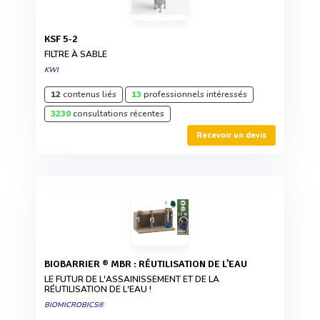
KSF 5-2
FILTRE À SABLE
KWI
12
contenus liés
13
professionnels intéressés
3230
consultations récentes
Recevoir un devis
BIOBARRIER ® MBR : RÉUTILISATION DE L’EAU
LE FUTUR DE L'ASSAINISSEMENT ET DE LA
RÉUTILISATION DE L'EAU !
BIOMICROBICS®