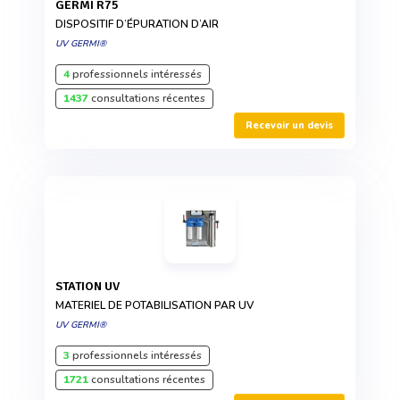
GERMI R75
DISPOSITIF D’ÉPURATION D’AIR
UV GERMI®
4
professionnels intéressés
1437
consultations récentes
Recevoir un devis
STATION UV
MATERIEL DE POTABILISATION PAR UV
UV GERMI®
3
professionnels intéressés
1721
consultations récentes