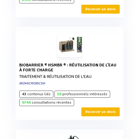
Recevoir un devis
BIOBARRIER ® HSMBR ® : RÉUTILISATION DE L’EAU
À FORTE CHARGE
TRAITEMENT & RÉUTILISATION DE L'EAU
BIOMICROBICS®
43
contenus liés
26
professionnels intéressés
5746
consultations récentes
Recevoir un devis