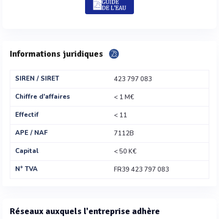
Informations juridiques
SIREN / SIRET
423 797 083
Chiffre d'affaires
< 1 M€
Effectif
< 11
APE / NAF
7112B
Capital
< 50 K€
N° TVA
FR39 423 797 083
Réseaux auxquels l'entreprise adhère