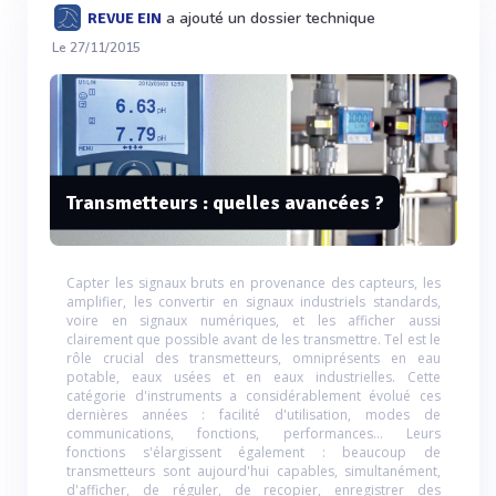
a ajouté un dossier technique
REVUE EIN
Le 27/11/2015
Transmetteurs : quelles avancées ?
Capter les signaux bruts en provenance des capteurs, les
amplifier, les convertir en signaux industriels standards,
voire en signaux numériques, et les afficher aussi
clairement que possible avant de les transmettre. Tel est le
rôle crucial des transmetteurs, omniprésents en eau
potable, eaux usées et en eaux industrielles. Cette
catégorie d'instruments a considérablement évolué ces
dernières années : facilité d'utilisation, modes de
communications, fonctions, performances... Leurs
fonctions s'élargissent également : beaucoup de
transmetteurs sont aujourd'hui capables, simultanément,
d'afficher, de réguler, de recopier, enregistrer des