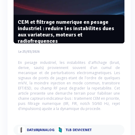
CEM et filtrage numerique en pesage
industriel : reduire les instabilites dues
aux variateurs, moteurs et
radiofrequences
Le 25/03/2026
En pesage industriel, les instabilites d'affichage (bruit,
derive, sauts) proviennent souvent d'un cumul de
mecanique et de perturbations electromagnetiques. Les
signaux de ponts de jauges etant de l'ordre de quelques
mV/V, la moindre injection en mode commun, transitoire
EFT/ESD, ou champ RF peut degrader la repetabilite. Cet
article presente une demarche terrain pour fiabiliser une
chaine capteurs-indicateur-bus : traitement CEM en priorite,
puis filtrage numerique (IIR, FIR, notch 50/60 Hz, rejet
d'impulsions) ajuste a la dynamique du procede.
DAT100/ANALOG
TLB DEVICENET