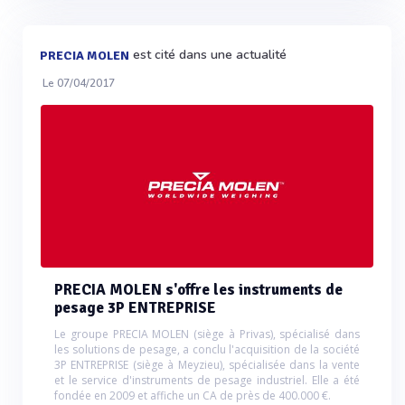
est cité dans une actualité
PRECIA MOLEN
Le 07/04/2017
PRECIA MOLEN s'offre les instruments de
pesage 3P ENTREPRISE
Le groupe PRECIA MOLEN (siège à Privas), spécialisé dans
les solutions de pesage, a conclu l'acquisition de la société
3P ENTREPRISE (siège à Meyzieu), spécialisée dans la vente
et le service d'instruments de pesage industriel. Elle a été
fondée en 2009 et affiche un CA de près de 400.000 €.