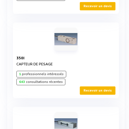
Recevoir un devis
350I
CAPTEUR DE PESAGE
1
professionnels intéressés
643
consultations récentes
Recevoir un devis