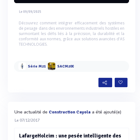
Le 09/09/2025
Découvrez comment intégrer efficacement des systèmes
de pesage dans des environnements industriels hostiles en
surmontant les défis liés à la précision, la durabilité et la
conformité aux normes, grâce aux solutions avancées d'AS
TECHNOLOGIES.
Série M21
SACM200
Une actualité de
a été ajouté(e)
Construction Cayola
Le 07/12/2017
LafargeHolcim : une pesée intelligente des