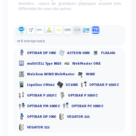
données... issues de grandeurs physiques souvent très
différentes les unes des autres.
et 8 entreprise(s)
OPTIBAR DP 7060
ACTEON 5000
FLXA202
multiCELL Type 8619
WebMaster ONE
Walchem WIND WebMaster
W600
Liquiline CM442
SC1000
OPTIBAR P 1010 C
OPTIBAR P 2010 C
OPTIBAR P 3050 C
OPTIBAR PM 5060 C
OPTIBAR PC 5060 C
OPTIBAR DP 7060
VEGATOR 111
VEGATOR 112