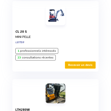
CL 20 S
MINI PELLE
LEITE®
1
professionnels intéressés
23
consultations récentes
Recevoir un devis
LTH280W