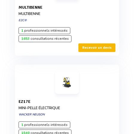
MULTIBENNE
MULTIBENNE
E2C®
1
professionnels intéressés
1653
consultations récentes
Recevoir un devis
EZ17E
MINI-PELLE ÉLECTRIQUE
WACKER NEUSON
1
professionnels intéressés
1540
consultations récentes