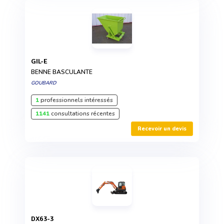
GIL-E
BENNE BASCULANTE
GOUBARD
1
professionnels intéressés
1141
consultations récentes
Recevoir un devis
DX63-3