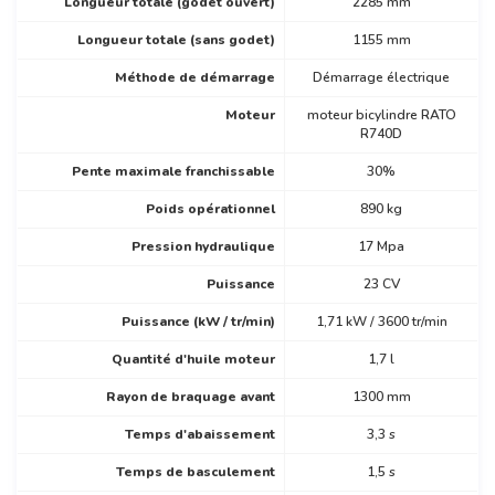
Longueur totale (godet ouvert)
2285 mm
Longueur totale (sans godet)
1155 mm
Méthode de démarrage
Démarrage électrique
Moteur
moteur bicylindre RATO
R740D
Pente maximale franchissable
30%
Poids opérationnel
890 kg
Pression hydraulique
17 Mpa
Puissance
23 CV
Puissance (kW / tr/min)
1,71 kW / 3600 tr/min
Quantité d'huile moteur
1,7 l
Rayon de braquage avant
1300 mm
Temps d'abaissement
3,3 s
Temps de basculement
1,5 s