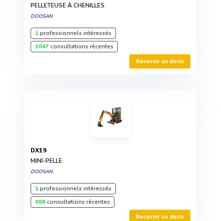
PELLETEUSE À CHENILLES
DOOSAN
1
professionnels intéressés
1047
consultations récentes
Recevoir un devis
DX19
MINI-PELLE
DOOSAN
1
professionnels intéressés
998
consultations récentes
Recevoir un devis