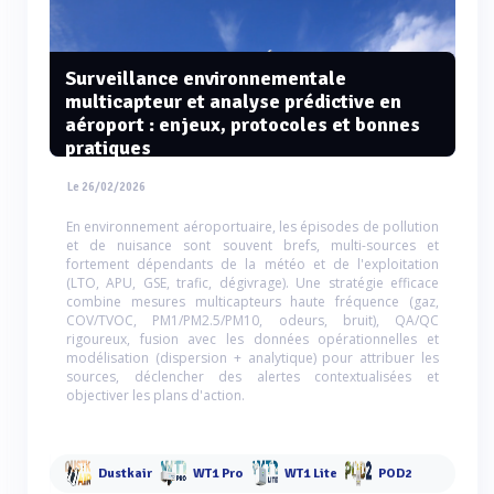
Surveillance environnementale
multicapteur et analyse prédictive en
aéroport : enjeux, protocoles et bonnes
pratiques
Le 26/02/2026
En environnement aéroportuaire, les épisodes de pollution
et de nuisance sont souvent brefs, multi-sources et
fortement dépendants de la météo et de l'exploitation
(LTO, APU, GSE, trafic, dégivrage). Une stratégie efficace
combine mesures multicapteurs haute fréquence (gaz,
COV/TVOC, PM1/PM2.5/PM10, odeurs, bruit), QA/QC
rigoureux, fusion avec les données opérationnelles et
modélisation (dispersion + analytique) pour attribuer les
sources, déclencher des alertes contextualisées et
objectiver les plans d'action.
Dustkair
WT1 Pro
WT1 Lite
POD2