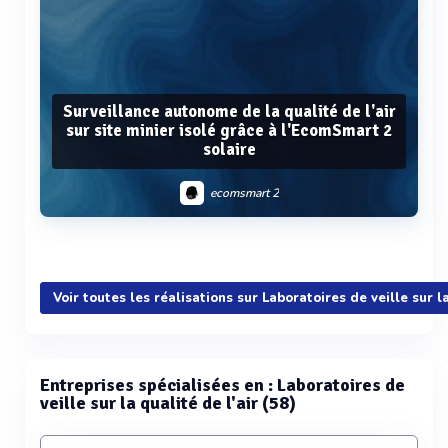
Surveillance autonome de la qualité de l'air
sur site minier isolé grâce à l'EcomSmart 2
solaire
ecomsmart 2
Voir plus
Voir toutes les réalisations sur Laboratoires de veille sur la
Entreprises spécialisées en : Laboratoires de
veille sur la qualité de l'air (58)