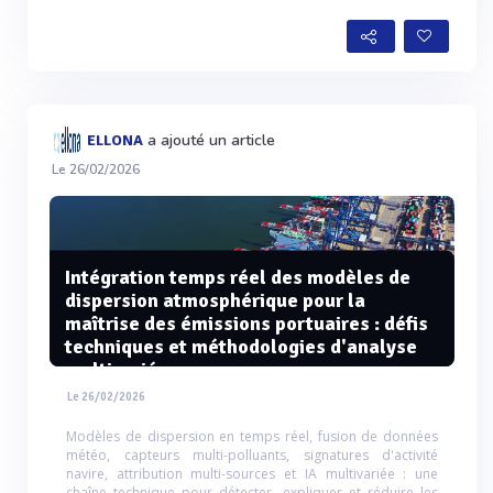
a ajouté un article
ELLONA
Le 26/02/2026
Intégration temps réel des modèles de
dispersion atmosphérique pour la
maîtrise des émissions portuaires : défis
techniques et méthodologies d'analyse
multivariée
Le 26/02/2026
Modèles de dispersion en temps réel, fusion de données
météo, capteurs multi-polluants, signatures d'activité
navire, attribution multi-sources et IA multivariée : une
chaîne technique pour détecter, expliquer et réduire les