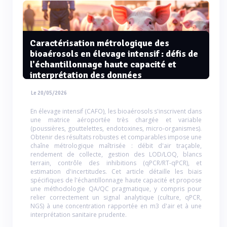
Caractérisation métrologique des
bioaérosols en élevage intensif : défis de
l'échantillonnage haute capacité et
interprétation des données
Le 20/05/2026
En élevage intensif (CAFO), les bioaérosols s'inscrivent dans
une matrice aéroportée très chargée et variable
(poussières, gouttelettes, endotoxines, micro-organismes).
Obtenir des résultats robustes et comparables impose une
chaîne métrologique maîtrisée : débit d'air traçable,
rendement de collecte, gestion des LOD/LOQ, blancs
terrain, contrôle des inhibitions (qPCR/RT-qPCR), et
estimation d'incertitudes. Cet article détaille les biais
spécifiques de l'échantillonnage haute capacité et propose
une méthodologie QA/QC pragmatique, y compris pour
relier correctement un signal analytique (culture, qPCR,
NGS) à une concentration rapportée en m3 d'air et à une
interprétation sanitaire prudente.