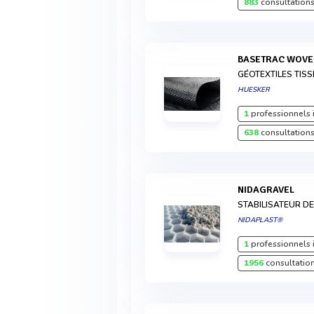
883
consultations
BASETRAC WOV
GÉOTEXTILES TIS
HUESKER
1
professionnels 
638
consultations
NIDAGRAVEL
STABILISATEUR D
NIDAPLAST®
1
professionnels 
1956
consultation