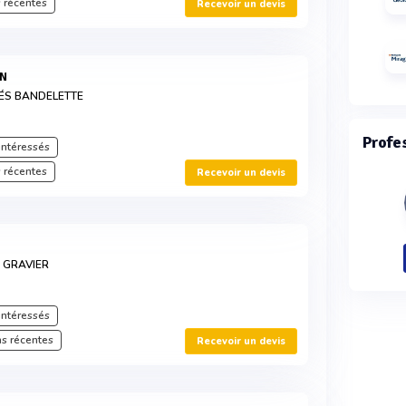
 récentes
Recevoir un devis
EN
SÉS BANDELETTE
Profe
intéressés
 récentes
Recevoir un devis
E GRAVIER
intéressés
s récentes
Recevoir un devis