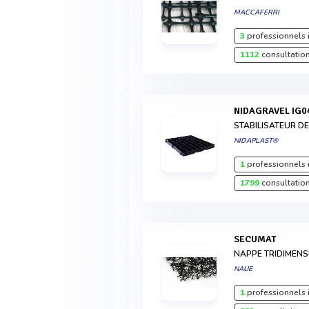
MACCAFERRI
3
professionnels 
1112
consultation
NIDAGRAVEL IG0
STABILISATEUR D
NIDAPLAST®
1
professionnels 
1799
consultation
SECUMAT
NAPPE TRIDIMENS
NAUE
1
professionnels 