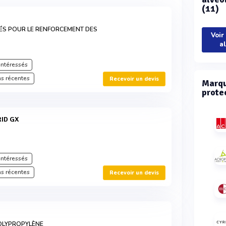
(11)
SÉS POUR LE RENFORCEMENT DES
Voir
a
intéressés
s récentes
Recevoir un devis
Marqu
prote
RID GX
intéressés
s récentes
Recevoir un devis
OLYPROPYLÈNE