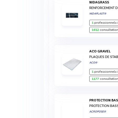
NIDAGRASS
RENFORCEMENT D
NIDAPLAST®
1
professionnels 
1612
consultation
ACO GRAVEL
PLAQUES DE STAB
ACO®
1
professionnels 
1177
consultation
PROTECTION BAS
PROTECTION BAS
ACROPOSE®