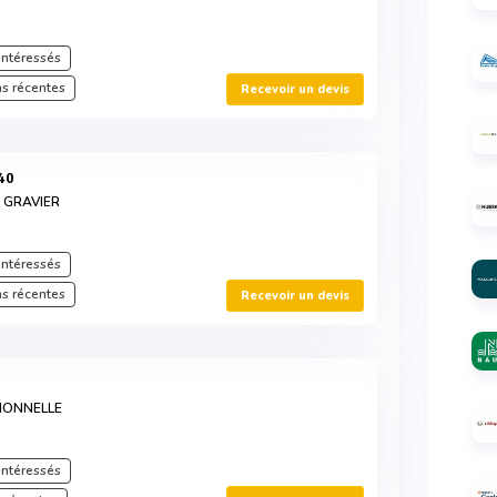
intéressés
s récentes
Recevoir un devis
40
E GRAVIER
intéressés
s récentes
Recevoir un devis
IONNELLE
intéressés