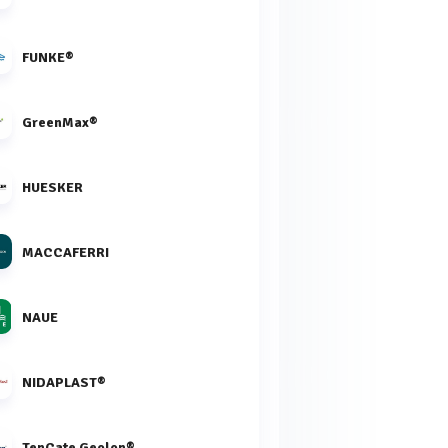
FUNKE®
GreenMax®
HUESKER
MACCAFERRI
NAUE
NIDAPLAST®
TenCate Geolon®