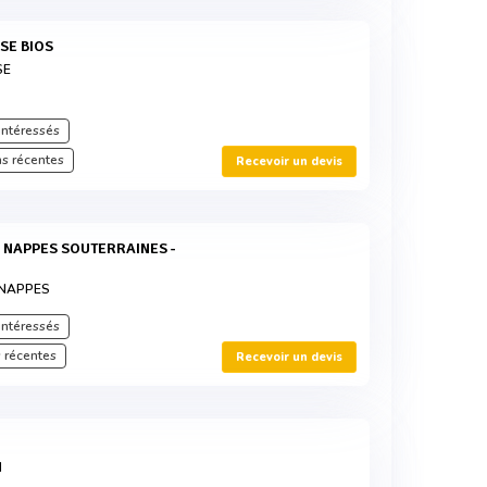
SE BIOS
SE
intéressés
s récentes
Recevoir un devis
 NAPPES
intéressés
 récentes
Recevoir un devis
N