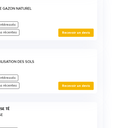
E GAZON NATUREL
intéressés
s récentes
Recevoir un devis
ILISATION DES SOLS
intéressés
s récentes
Recevoir un devis
SE TÉ
SE