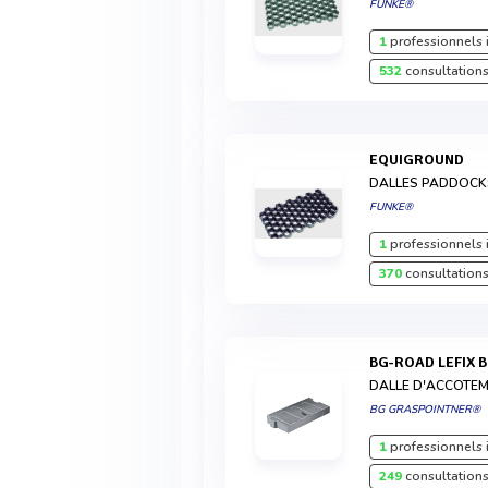
FUNKE®
1
professionnels 
532
consultations
EQUIGROUND
DALLES PADDOCK
FUNKE®
1
professionnels 
370
consultations
BG-ROAD LEFIX 
DALLE D'ACCOTE
BG GRASPOINTNER®
1
professionnels 
249
consultations