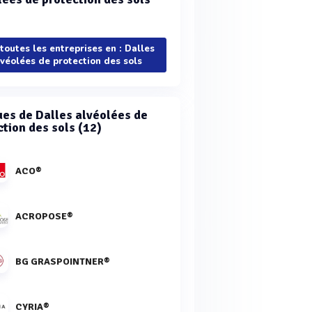
 toutes les entreprises en : Dalles
lvéolées de protection des sols
es de Dalles alvéolées de
ction des sols (12)
ACO®
ACROPOSE®
BG GRASPOINTNER®
CYRIA®