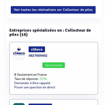
Voir plus
Voir toutes les réalisations sur Collecteur de piles
Entreprises spécialisées en : Collecteur de
piles (16)
clikeco
0637609402
Sponsorisée
Seulement en France
Taux de réponse :
91%
Demander à être rappelé
Poser une question en direct