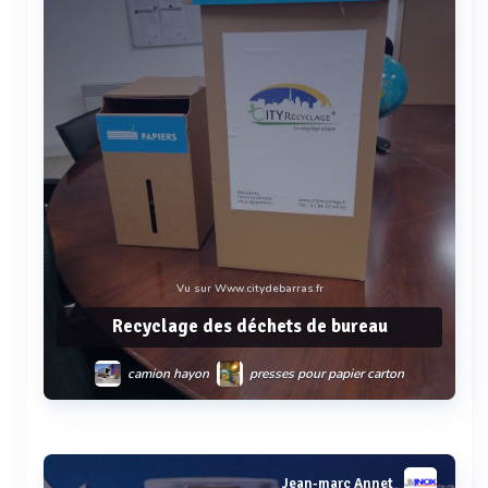
Vu sur Www.citydebarras.fr
Recyclage des déchets de bureau
camion hayon
presses pour papier carton
collecte et transport des déchets
tri de papiers et cartons
console sécurisée
Voir plus
Jean-marc Annet