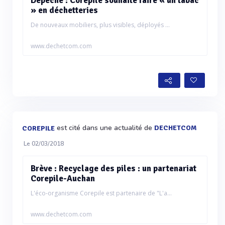
Dépêche : Corepile souhaite faire « un tabac
» en déchetteries
De nouveaux mobiliers, plus visibles, déployés ...
www.dechetcom.com
est cité dans une actualité de
DECHETCOM
COREPILE
Le 02/03/2018
Brève : Recyclage des piles : un partenariat
Corepile-Auchan
L'éco-organisme Corepile est partenaire de "L'a...
www.dechetcom.com