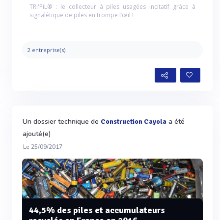
TRi'PiL® : le collecteur à piles usagées incitatif grâce à
signalétique de piles en trompe l’œil !
2 entreprise(s)
Un dossier technique de
a été
Construction Cayola
ajouté(e)
Le 25/09/2017
44,5% des piles et accumulateurs