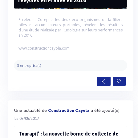
recyclés en France en 2016
Screlec et Corepile, les deux éco-organismes de la filière
piles et accumulateurs portables, révèlent les résultats
d’une étude réalisée par Rudologia sur leurs performances
en 2016.
www.constructioncayola.com
3 entreprise(s)
Une actualité de
a été ajouté(e)
Construction Cayola
Le 05/05/2017
Tourapil' : la nouvelle borne de collecte de