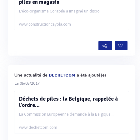
piles en magasin
L'éco-organisme Corapile a imaginé un dispo...
www.constructioncayola.com
Une actualité de
a été ajouté(e)
DECHETCOM
Le 05/05/2017
Déchets de piles : la Belgique, rappelée à
l'ordre...
La Commission Européenne demande à la Belgique ...
www.dechetcom.com