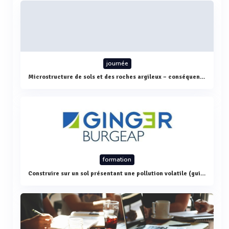
journée
Microstructure de sols et des roches argileux – conséquences pour l’ingénieur
formation
Construire sur un sol présentant une pollution volatile (guide Fluxobat)