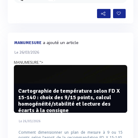
a ajouté un article
MANUMESURE
Le 26/03/2026
MANUMESURE.">
Cartographie de température selon FD X
15-140 : choix des 9/15 points, calcul
homogénéité/stabilité et lecture des
écarts à la consigne
Le 26/03/2026
Comment dimensionner un plan de mesure à 9 ou 15
points selon l'esprit de la recommandation FD X 15-140,