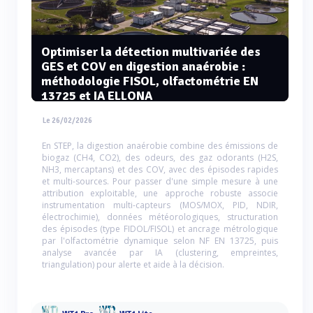
Optimiser la détection multivariée des
GES et COV en digestion anaérobie :
méthodologie FISOL, olfactométrie EN
13725 et IA ELLONA
Le 26/02/2026
En STEP, la digestion anaérobie combine des émissions de
biogaz (CH4, CO2), des odeurs, des gaz odorants (H2S,
NH3, mercaptans) et des COV, avec des épisodes rapides
et multi-sources. Pour passer d'une simple mesure à une
attribution exploitable, une approche robuste associe
instrumentation multi-capteurs (MOS/MOX, PID, NDIR,
électrochimie), données météorologiques, structuration
des épisodes (type FIDOL/FISOL) et ancrage métrologique
par l'olfactométrie dynamique selon NF EN 13725, puis
analyse avancée par IA (clustering, empreintes,
triangulation) pour alerte et aide à la décision.