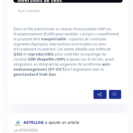
inversions de sens
Il y a 1 semaine
Dans un SIG patrimonial, un réseau d'eau potable (AEP) ou
d'assainissement (EU/EP) peut sembler « propre » visuellement
et pourtant être
inexploitable
: ruptures de continuité,
segments dupliqués, intersections non nodées ou sens
d'écoulement incohérent. Cet article détaille une méthode
QGIS
et
reproductible
pour contrôler la topologie de
couches
ESRI Shapefile (SHP)
acquises sur le terrain, avant
intégration, en intégrant les exigences de la réforme
anti-
endommagement (DT-DICT)
et l'alignement avec le
geostandard StaR-Eau
.
a ajouté un article
ASTELLOG
Le 07/07/2026