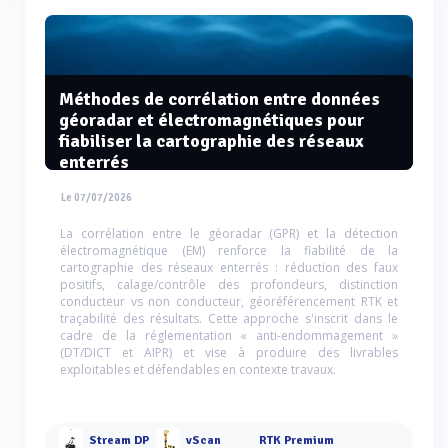
Méthodes de corrélation entre données
géoradar et électromagnétiques pour
fiabiliser la cartographie des réseaux
enterrés
Le 07/07/2026
La corrélation entre le géoradar (GPR) et la détection
électromagnétique (EM) renforce la fiabilité de la
cartographie des réseaux enterrés : réduction des faux
positifs, calage/contrôle des profondeurs, distinction
conducteur vs non conducteur, géoréférencement RTK et
traçabilité des résultats. Cette approche s'inscrit dans le
cadre de la réglementation « anti-endommagement »
(DT/DICT et AIPR) et vise à produire des livrables
exploitables et défendables en contexte travaux.
Stream DP
vScan
RTK Premium