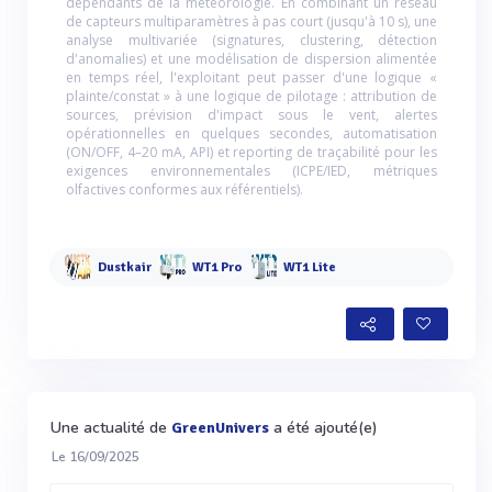
dépendants de la météorologie. En combinant un réseau
de capteurs multiparamètres à pas court (jusqu'à 10 s), une
analyse multivariée (signatures, clustering, détection
d'anomalies) et une modélisation de dispersion alimentée
en temps réel, l'exploitant peut passer d'une logique «
plainte/constat » à une logique de pilotage : attribution de
sources, prévision d'impact sous le vent, alertes
opérationnelles en quelques secondes, automatisation
(ON/OFF, 4–20 mA, API) et reporting de traçabilité pour les
exigences environnementales (ICPE/IED, métriques
olfactives conformes aux référentiels).
Dustkair
WT1 Pro
WT1 Lite
Une actualité de
a été ajouté(e)
GreenUnivers
Le 16/09/2025