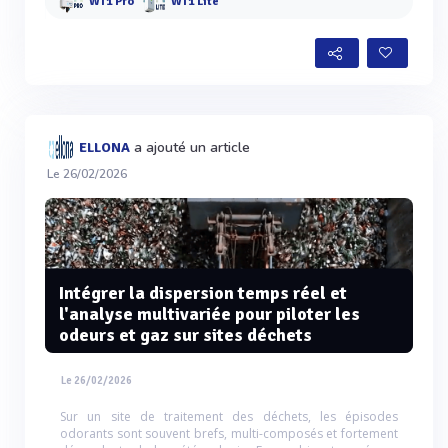
WT1 Pro
WT1 Lite
a ajouté un article
ELLONA
Le 26/02/2026
Intégrer la dispersion temps réel et
l'analyse multivariée pour piloter les
odeurs et gaz sur sites déchets
Le 26/02/2026
Sur un site de traitement des déchets, les épisodes
odorants sont souvent brefs, multi-composés et fortement