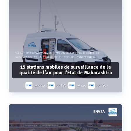
Vu sur https://www.envea.global/fr/15-stations-mobiles-de-
surveillance-de-la-qualite-de-air-etat-de-maharashtra/
15 stations mobiles de surveillance de la
qualité de l’air pour l’État de Maharashtra
voc72e
co12e
af22e
ac32e
mp101m
xr
ENVEA
Voir plus