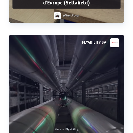
d'Europe (Sellafield)
elios 3 rad
FLYABILITY SA
Voir plus
Vu sur Flyability