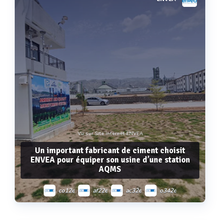
Voir plus
Vu sur Site internet ENVEA
Un important fabricant de ciment choisit
ENVEA pour équiper son usine d’une station
AQMS
co12e
af22e
ac32e
o342e
mp101m