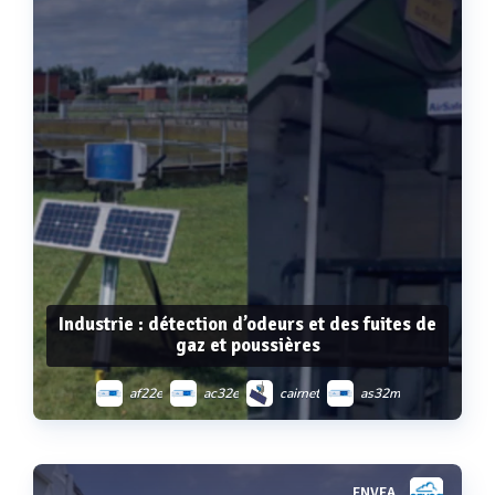
Industrie : détection d’odeurs et des fuites de
gaz et poussières
af22e
ac32e
cairnet
as32m
airsafe 2
ENVEA