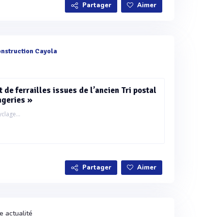
Partager
Aimer
nstruction Cayola
 de ferrailles issues de l’ancien Tri postal
ageries »
clage...
Partager
Aimer
e actualité