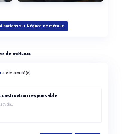
Voir plus
éalisations sur Négoce de métaux
oce de métaux
a été ajouté(e)
a
éconstruction responsable
ecycla...