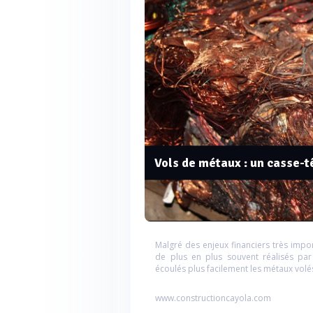
Vols de métaux : un casse-tê
Malgré des enjeux financiers très impor
de plus en plus souvent réalisés par
écoulés plus facilement les métaux volés
www.constructioncayola.com