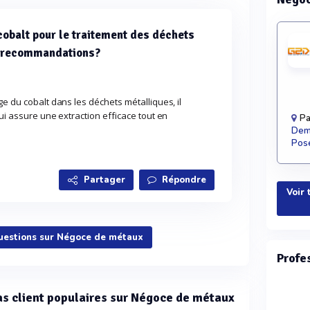
cobalt pour le traitement des déchets
s recommandations?
ge du cobalt dans les déchets métalliques, il
ui assure une extraction efficace tout en
Pa
Dema
Pose
Partager
Répondre
Voir 
questions sur Négoce de métaux
Profe
cas client populaires sur Négoce de métaux