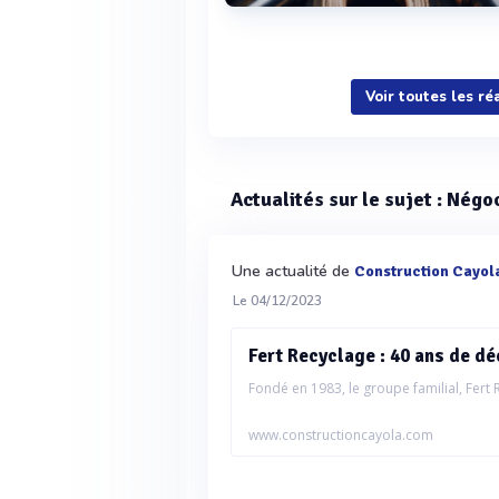
Voir plus
Voir toutes les r
Actualités sur le sujet : Nég
Une actualité de
Construction Cayol
Le 04/12/2023
Fert Recyclage : 40 ans de d
Fondé en 1983, le groupe familial, Fert R
www.constructioncayola.com