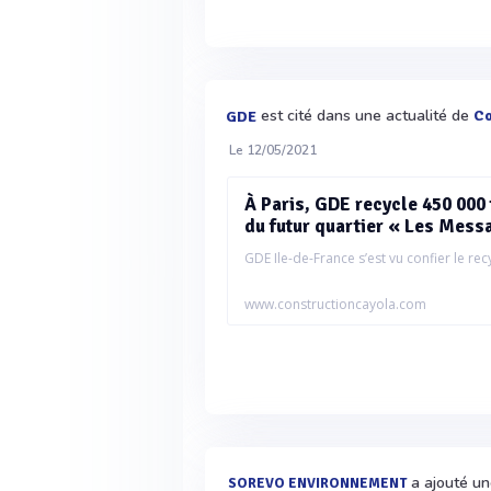
est cité dans une actualité de
Co
GDE
Le 12/05/2021
À Paris, GDE recycle 450 000 t
du futur quartier « Les Mess
GDE Ile-de-France s’est vu confier le recy
www.constructioncayola.com
a ajouté un
SOREVO ENVIRONNEMENT