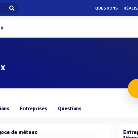
QUESTIONS
RÉALIS
UX
ux
ions
Entreprises
Questions
goce de métaux
Entrep
Négoc