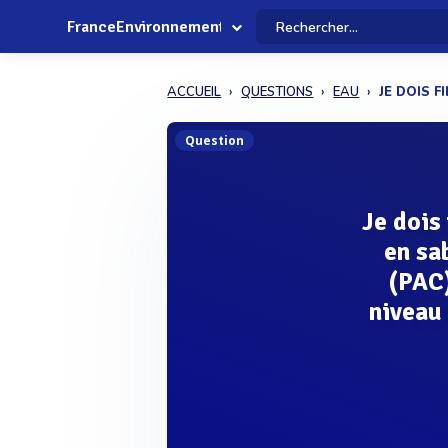
FranceEnvironnement
ACCUEIL
QUESTIONS
EAU
JE DOIS F
Question
Je dois
en sa
(PAC)
niveau