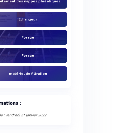
aitement des nappes phréatiques
Echangeur
Forage
Forage
matériel de filtration
mations :
le : vendredi 21 janvier 2022