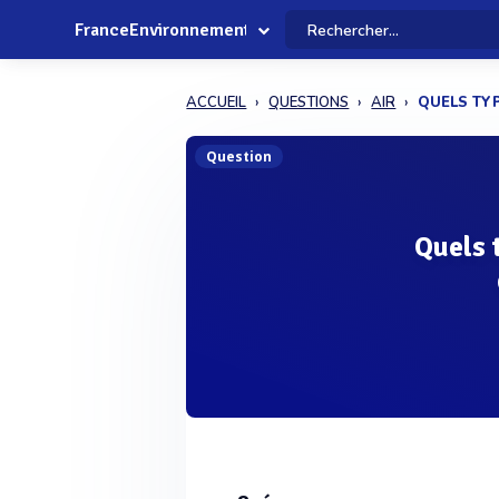
FranceEnvironnement
ACCUEIL
QUESTIONS
AIR
QUELS TYP
Question
Quels 