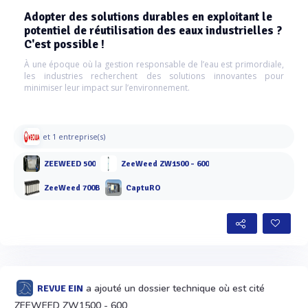
Adopter des solutions durables en exploitant le
potentiel de réutilisation des eaux industrielles ?
C'est possible !
À une époque où la gestion responsable de l’eau est primordiale,
les industries recherchent des solutions innovantes pour
minimiser leur impact sur l’environnement.
et 1 entreprise(s)
ZEEWEED 500
ZeeWeed ZW1500 - 600
ZeeWeed 700B
CaptuRO
a ajouté un dossier technique où est cité
REVUE EIN
ZEEWEED ZW1500 - 600