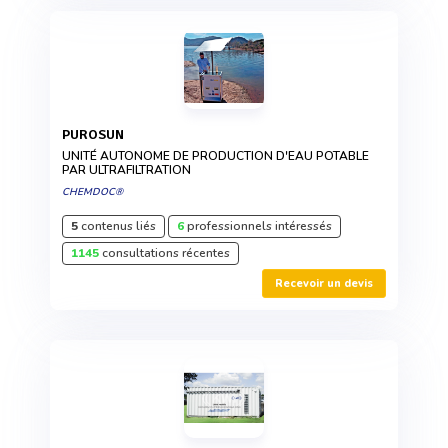
PUROSUN
UNITÉ AUTONOME DE PRODUCTION D'EAU POTABLE
PAR ULTRAFILTRATION
CHEMDOC®
5
contenus liés
6
professionnels intéressés
1145
consultations récentes
Recevoir un devis