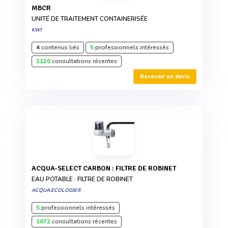
MBCR
UNITÉ DE TRAITEMENT CONTAINERISÉE
KWI
4
contenus liés
5
professionnels intéressés
2120
consultations récentes
Recevoir un devis
ACQUA-SELECT CARBON : FILTRE DE ROBINET
EAU POTABLE : FILTRE DE ROBINET
ACQUA.ECOLOGIE®
5
professionnels intéressés
1072
consultations récentes