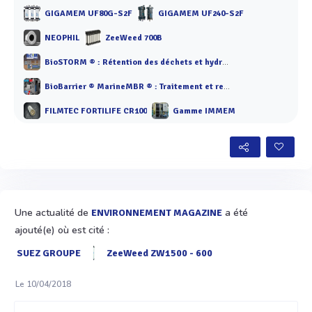
GIGAMEM UF80G-S2F
GIGAMEM UF240-S2F
NEOPHIL
ZeeWeed 700B
BioSTORM ® : Rétention des déchets et hydrocarbures
BioBarrier ® MarineMBR ® : Traitement et recyclage des eaux usées
FILMTEC FORTILIFE CR100
Gamme IMMEM
Une actualité de
a été
ENVIRONNEMENT MAGAZINE
ajouté(e) où est cité :
SUEZ GROUPE
ZeeWeed ZW1500 - 600
Le 10/04/2018