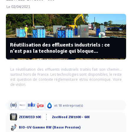
Le 02/04/2021
Réutilisation des effluents industriels : ce
n'est pas la technologie qui bloque...
La réutilisation des effluents industriels traités fait son chemin…
surtout hors de France. Les technologies sont disponibles, le reste
est question de contexte réglementaire et/ou économique. Voire
de vision.
et 18 entreprise(s)
ZEEWEED 500
ZeeWeed ZW1500 - 600
BIO-UV Gamme RW (Basse Pression)