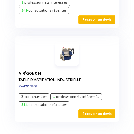
1
professionnels intéressés
549
consultations récentes
Recevoir un devis
AIR’GONOM
TABLE D'ASPIRATION INDUSTRIELLE
WATTOHM®
2
contenus liés
1
professionnels intéressés
514
consultations récentes
Recevoir un devis