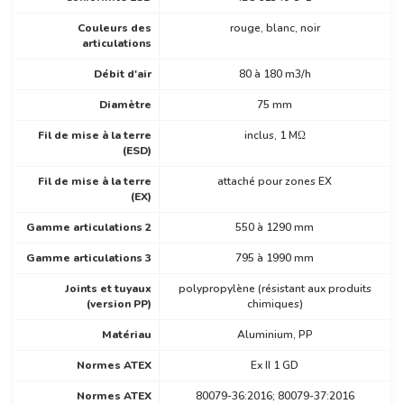
Couleurs des
rouge, blanc, noir
articulations
Débit d'air
80 à 180 m3/h
Diamètre
75 mm
Fil de mise à la terre
inclus, 1 MΩ
(ESD)
Fil de mise à la terre
attaché pour zones EX
(EX)
Gamme articulations 2
550 à 1290 mm
Gamme articulations 3
795 à 1990 mm
Joints et tuyaux
polypropylène (résistant aux produits
(version PP)
chimiques)
Matériau
Aluminium, PP
Normes ATEX
Ex II 1 GD
Normes ATEX
80079-36:2016; 80079-37:2016