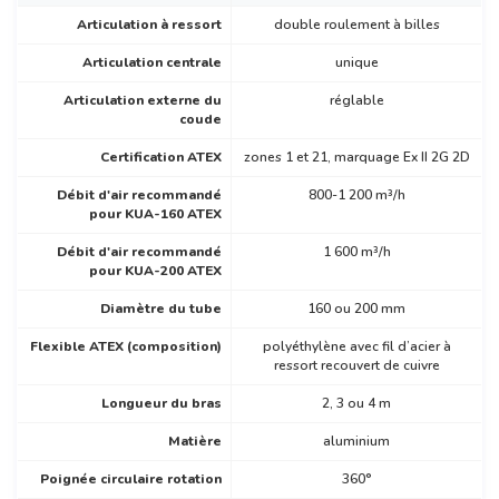
Articulation à ressort
double roulement à billes
Articulation centrale
unique
Articulation externe du
réglable
coude
Certification ATEX
zones 1 et 21, marquage Ex II 2G 2D
Débit d'air recommandé
800-1 200 m³/h
pour KUA-160 ATEX
Débit d'air recommandé
1 600 m³/h
pour KUA-200 ATEX
Diamètre du tube
160 ou 200 mm
Flexible ATEX (composition)
polyéthylène avec fil d’acier à
ressort recouvert de cuivre
Longueur du bras
2, 3 ou 4 m
Matière
aluminium
Poignée circulaire rotation
360°