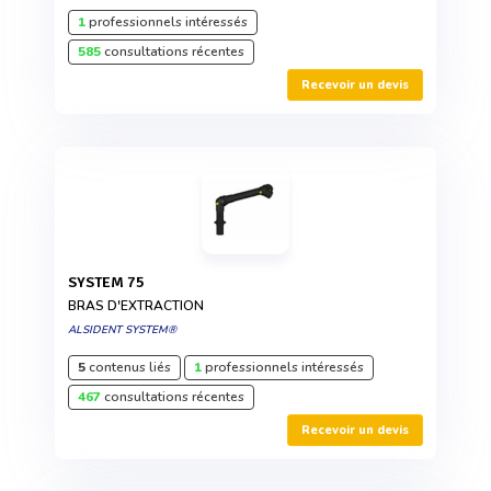
1
professionnels intéressés
585
consultations récentes
Recevoir un devis
SYSTEM 75
BRAS D'EXTRACTION
ALSIDENT SYSTEM®
5
contenus liés
1
professionnels intéressés
467
consultations récentes
Recevoir un devis