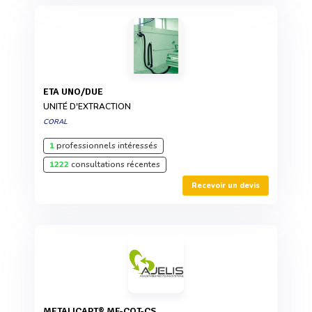
ETA UNO/DUE
UNITÉ D'EXTRACTION
CORAL
1
professionnels intéressés
1222
consultations récentes
Recevoir un devis
METALICAPT® MF-COT-CS