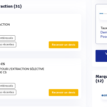
raction (31)
ACTION
Taux
Dema
Pose
intéressés
s récentes
Recevoir un devis
V
-CS
 POUR L'EXTRACTION SÉLECTIVE
E CS
Marqu
(12)
intéressés
s récentes
Recevoir un devis