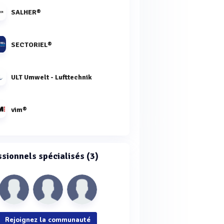
SALHER®
SECTORIEL®
ULT Umwelt - Lufttechnik
vim®
ssionnels spécialisés (3)
Rejoignez la communauté