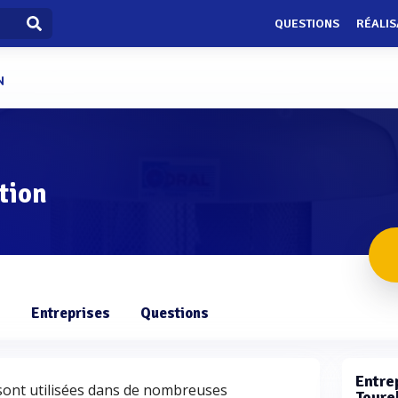
QUESTIONS
RÉALIS
N
tion
s
Entreprises
Questions
Entrep
r sont utilisées dans de nombreuses
Tourel