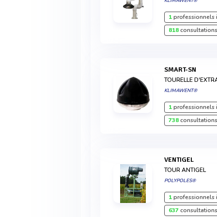
KLIMAWENT®
1
professionnels 
818
consultations
SMART-SN
TOURELLE D'EXTR
KLIMAWENT®
1
professionnels 
738
consultations
VENTIGEL
TOUR ANTIGEL
POLYPOLES®
1
professionnels 
637
consultations