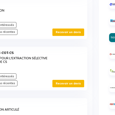
ION
intéressés
s récentes
Recevoir un devis
F-COT-CS
 POUR L'EXTRACTION SÉLECTIVE
E CS
intéressés
s récentes
Recevoir un devis
ON ARTICULÉ