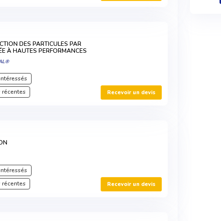
CTION DES PARTICULES PAR
RÉE À HAUTES PERFORMANCES
AL®
intéressés
 récentes
Recevoir un devis
ION
intéressés
 récentes
Recevoir un devis