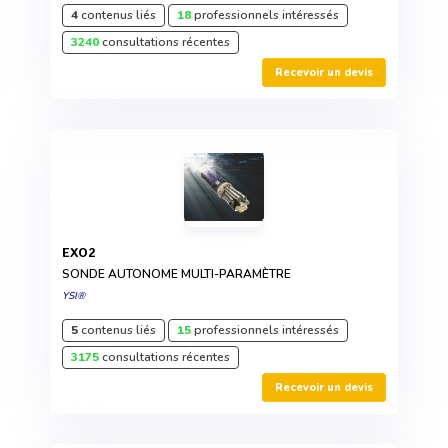
4
contenus liés
18
professionnels intéressés
3240
consultations récentes
Recevoir un devis
EXO2
SONDE AUTONOME MULTI-PARAMÈTRE
YSI®
5
contenus liés
15
professionnels intéressés
3175
consultations récentes
Recevoir un devis