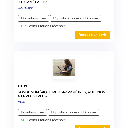
FLUORIMÈTRE UV
AQUAMS®
15
contenus liés
14
professionnels intéressés
3878
consultations récentes
Recevoir un devis
EXO1
SONDE NUMÉRIQUE MULTI-PARAMÈTRES, AUTONOME
& ENREGISTREUSE
YSI®
6
contenus liés
12
professionnels intéressés
2468
consultations récentes