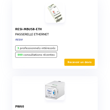
RESI-MBUS8-ETH
PASSERELLE ETHERNET
RESI®
3
professionnels intéressés
999
consultations récentes
Recevoir un devis
PW60