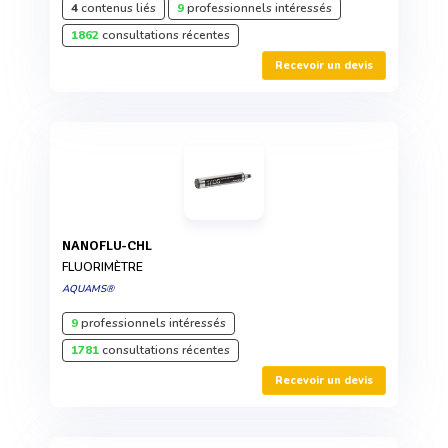
4
contenus liés
9
professionnels intéressés
1862
consultations récentes
Recevoir un devis
NANOFLU-CHL
FLUORIMÈTRE
AQUAMS®
9
professionnels intéressés
1781
consultations récentes
Recevoir un devis