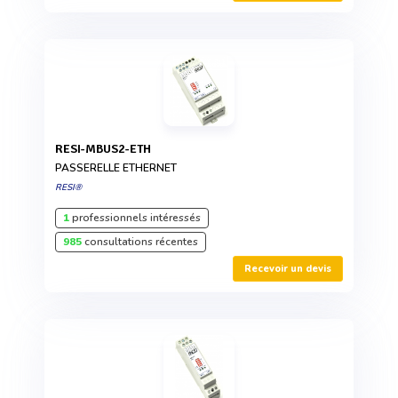
RESI-MBUS2-ETH
PASSERELLE ETHERNET
RESI®
1
professionnels intéressés
985
consultations récentes
Recevoir un devis