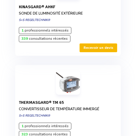
KINASGARD® AHKF
SONDE DE LUMINOSITÉ EXTÉRIEURE
S+S REGELTECHNIK®
1
professionnels intéressés
339
consultations récentes
Recevoir un devis
THERMASGARD® TM 65
CONVERTISSEUR DE TEMPÉRATURE IMMERGÉ
S+S REGELTECHNIK®
1
professionnels intéressés
323
consultations récentes