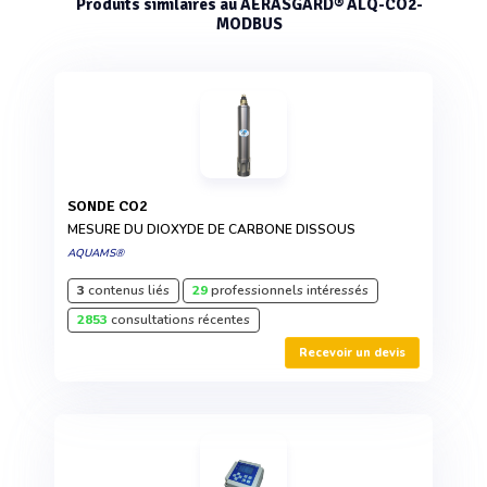
Produits similaires au AERASGARD® ALQ-CO2-
MODBUS
SONDE CO2
MESURE DU DIOXYDE DE CARBONE DISSOUS
AQUAMS®
3
contenus liés
29
professionnels intéressés
2853
consultations récentes
Recevoir un devis