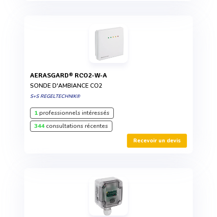
AERASGARD® RCO2-W-A
SONDE D'AMBIANCE CO2
S+S REGELTECHNIK®
1
professionnels intéressés
344
consultations récentes
Recevoir un devis