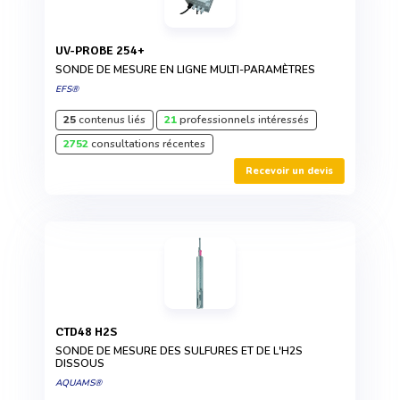
UV-PROBE 254+
SONDE DE MESURE EN LIGNE MULTI-PARAMÈTRES
EFS®
25
contenus liés
21
professionnels intéressés
2752
consultations récentes
Recevoir un devis
CTD48 H2S
SONDE DE MESURE DES SULFURES ET DE L'H2S
DISSOUS
AQUAMS®