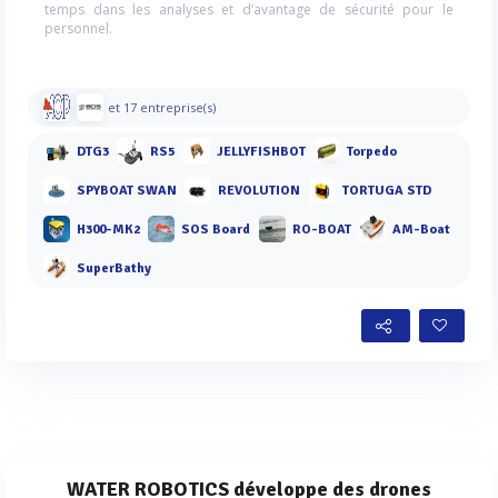
temps dans les analyses et d’avantage de sécurité pour le
personnel.
et 17 entreprise(s)
DTG3
RS5
JELLYFISHBOT
Torpedo
SPYBOAT SWAN
REVOLUTION
TORTUGA STD
H300-MK2
SOS Board
RO-BOAT
AM-Boat
SuperBathy
WATER ROBOTICS développe des drones