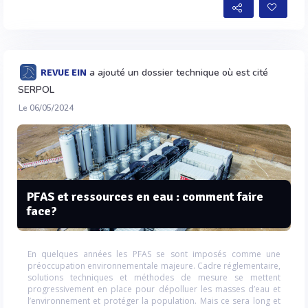
a ajouté un dossier technique où est cité
REVUE EIN
SERPOL
Le 06/05/2024
PFAS et ressources en eau : comment faire
face?
En quelques années les PFAS se sont imposés comme une
préoccupation environnementale majeure. Cadre réglementaire,
solutions techniques et méthodes de mesure se mettent
progressivement en place pour dépolluer les masses d’eau et
l’environnement et protéger la population. Mais ce sera long et