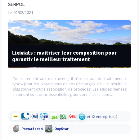
SERPOL
Le 01/02/2021
Lixiviats : maitriser leur composition pour
garantir le meilleur traitement
Contrairement aux eaux usées, il n’existe pas de traitement «
type » pour les lixiviats issus de nos décharges. Celui-ci résulte le
plus souvent d’une association de procédés. Les études menées
en amont sont donc essentielles pour connaître la com...
et 12 entreprise(s)
Prowadest 1
OxyStar