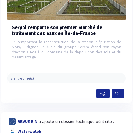
Serpol remporte son premier marché de
traitement des eaux en Île-de-France
En remportant la reconstruction de la station d’épuration de
Noisy-Rudignon, la filiale du groupe Serfim étend son rayon
d’action au-delà du domaine de la dépollution des sols et du
désamiantage.
2 entreprise(s)
a ajouté un dossier technique où il cite :
REVUE EIN
Waterwatch