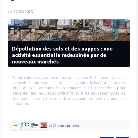
Le 27/02/2025
Dépollution des sols et des nappes : une
activité essentielle redessinée par de
nouveaux marchés
Tenus d’innover pour se démarquer, à plus forte raison dans un
contexte économique incertain, les acteurs de la dépollution des
sites et sols contaminés continuent leurs recherches pour
s’adapter aux nouveaux polluants et à de nouveaux types de
chantiers. Tour d’horizon d’un secteur clé actuellement en
mutation.
et 22 entreprise(s)