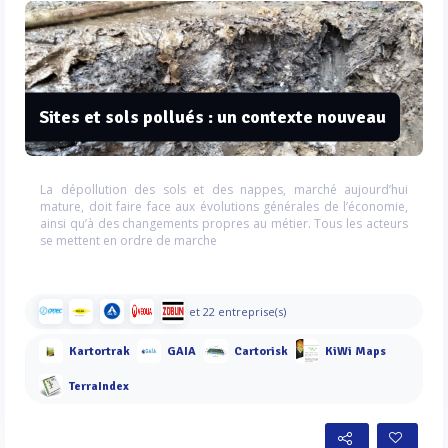
Sites et sols pollués : un contexte nouveau
La dépollution des sols et des nappes, marché aujourd’hui
mature, doit faire face aux évolutions générales de l’économie,
ainsi qu’à des changements propres au métier. Tous les acteurs
se mettent en ordre de marche
et 22 entreprise(s)
Kartortrak
GAIA
Cartorisk
KiWi Maps
TerraIndex