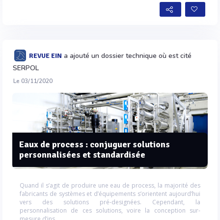
a ajouté un dossier technique où est cité
REVUE EIN
SERPOL
Le 03/11/2020
Eaux de process : conjuguer solutions
personnalisées et standardisée
Quand il s’agit de produire une eau de process, la majorité des
fabricants de systèmes et d’équipements s’orientent aujourd’hui
vers des solutions pré-designées. Cependant, la
personnalisation de ces solutions, voire la conception sur-
mesure d’ins...