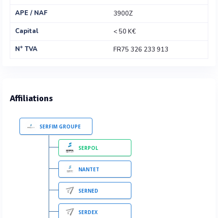
APE / NAF
3900Z
Capital
< 50 K€
N° TVA
FR75 326 233 913
Affiliations
SERFIM GROUPE
SERPOL
NANTET
SERNED
SERDEX