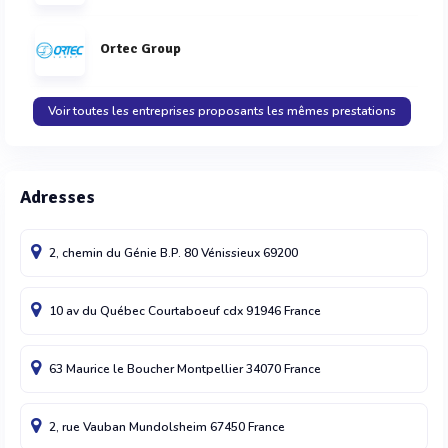
Ortec Group
Voir toutes les entreprises proposants les mêmes prestations
Adresses
2, chemin du Génie B.P. 80
Vénissieux
69200
10 av du Québec
Courtaboeuf cdx
91946
France
63 Maurice le Boucher
Montpellier
34070
France
2, rue Vauban
Mundolsheim
67450
France