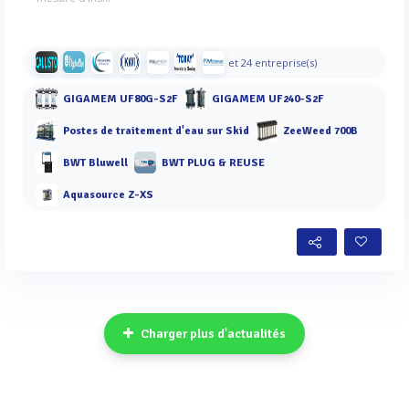
et 24 entreprise(s)
GIGAMEM UF80G-S2F
GIGAMEM UF240-S2F
Postes de traitement d'eau sur Skid
ZeeWeed 700B
BWT Bluwell
BWT PLUG & REUSE
Aquasource Z-XS
Charger plus d'actualités