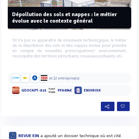
Dépollution des sols et nappes : le métier
évolue avec le contexte général
S’il n’a pas vu apparaître de nouveauté technologique, le métier
de la dépollution des sols et des nappes évolue pour prendre
en compte de nouvelles préoccupations?: environnement,
reconquête des territoire périurbains, nouveaux polluants, etc.
et 22 entreprise(s)
GEOCAPT-A21
PFA694E
ENVIRISK
a ajouté un dossier technique où est cité
REVUE EIN