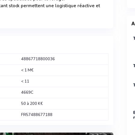
rtant stock permettent une logistique réactive et
A
48867718800036
< 1 M€
< 11
4669C
50 à 200 K€
FR57488677188