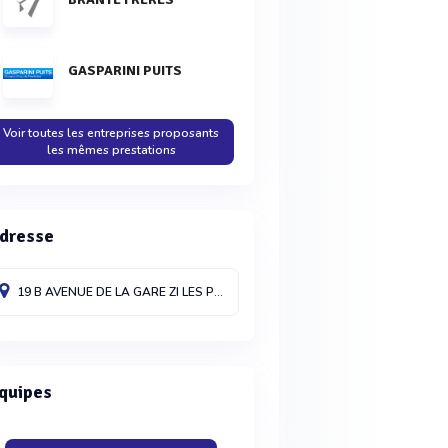
GASPARINI PUITS
Voir toutes les entreprises proposants
les mêmes prestations
dresse
19 B AVENUE DE LA GARE ZI LES PINS
ASPIRAN
34800
France
quipes