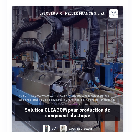
LYBOVER AIR - KELLER FRANCE S.a.r.l.
Vu sur https://www.kellerfrance.fr/fr/nouvelles/le-producteur-de-
matieres-plastiques-recyclees-aurora-fixe-de-nouveaux-standards
Solution CLEACOM pour production de
compound plastique
vdn
vario eco series