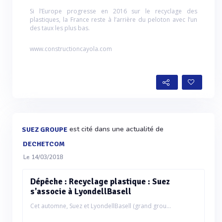
Si l’Europe progresse en 2016 sur le recyclage des
plastiques, la France reste à l’arrière du peloton avec l’un
des taux les plus bas.
www.constructioncayola.com
est cité dans une actualité de
SUEZ GROUPE
DECHETCOM
Le 14/03/2018
Dépêche : Recyclage plastique : Suez
s'associe à LyondellBasell
Cet automne, Suez et LyondellBasell (grand grou...