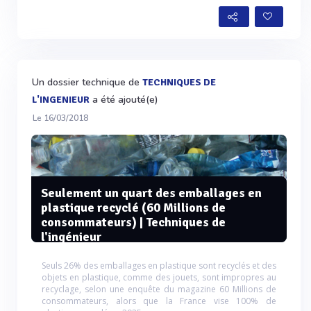
Un dossier technique de
TECHNIQUES DE
a été ajouté(e)
L'INGENIEUR
Le 16/03/2018
Seulement un quart des emballages en
plastique recyclé (60 Millions de
consommateurs) | Techniques de
l'ingénieur
Seuls 26% des emballages en plastique sont recyclés et des
objets en plastique, comme des jouets, sont impropres au
recyclage, selon une enquête du magazine 60 Millions de
consommateurs, alors que la France vise 100% de