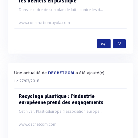
les déchets en plastique
Dans le cadre de son plan de lutte contre les d...
www.constructioncayola.com
Une actualité de
a été ajouté(e)
DECHETCOM
Le 27/03/2018
Recyclage plastique : l'industrie
européenne prend des engagements
Cet hiver, PlasticsEurope (l'association europe...
www.dechetcom.com