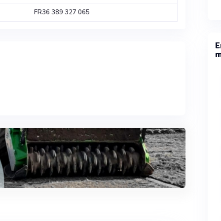
FR36 389 327 065
E
m