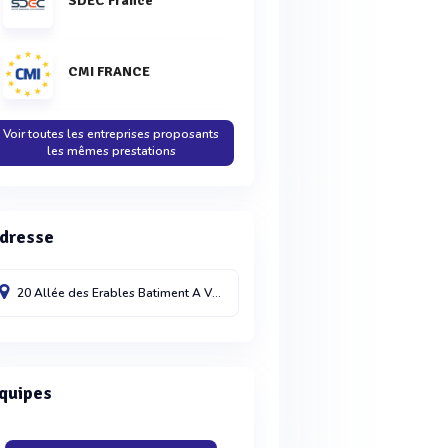
SDEC France
CMI FRANCE
Voir toutes les entreprises proposants
les mêmes prestations
dresse
20 Allée des Erables Batiment A
Villepinte
93420
quipes