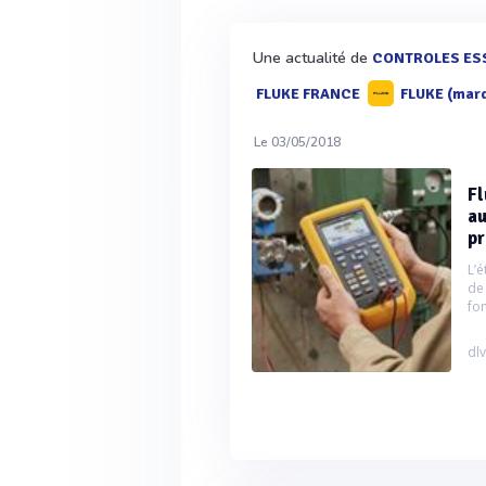
Une actualité de
CONTROLES ES
FLUKE FRANCE
FLUKE (mar
Le 03/05/2018
Fl
au
pr
L’
de
fon
dlv