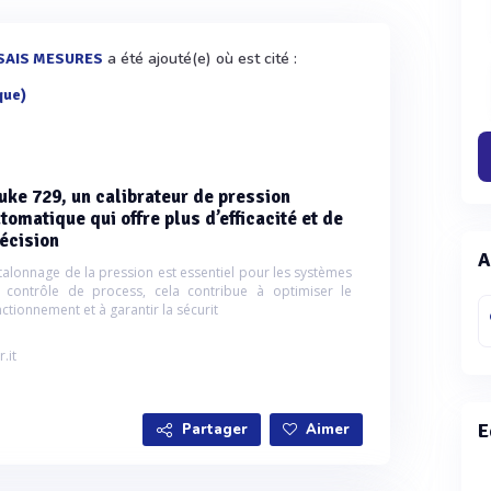
a été ajouté(e) où est cité :
SAIS MESURES
que)
uke 729, un calibrateur de pression
tomatique qui offre plus d’efficacité et de
écision
A
étalonnage de la pression est essentiel pour les systèmes
 contrôle de process, cela contribue à optimiser le
ctionnement et à garantir la sécurit
r.it
E
Partager
Aimer