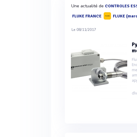
Une actualité de
CONTROLES ES
FLUKE FRANCE
FLUKE (mar
Le 08/11/2017
Py
me
Fl
En
me
am
app
dlv