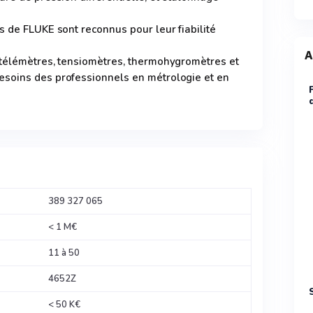
s de FLUKE sont reconnus pour leur fiabilité
A
 télémètres, tensiomètres, thermohygromètres et
soins des professionnels en métrologie et en
389 327 065
< 1 M€
11 à 50
4652Z
< 50 K€