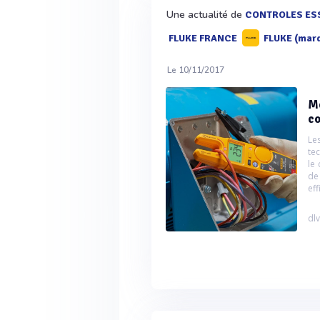
Une actualité de
CONTROLES ES
FLUKE FRANCE
FLUKE (mar
Le 10/11/2017
Me
c
Le
te
le
de
ef
dlv