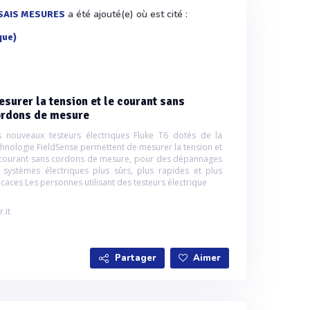
a été ajouté(e) où est cité :
SAIS MESURES
que)
surer la tension et le courant sans
ordons de mesure
s nouveaux testeurs électriques Fluke T6 dotés de la
chnologie FieldSense permettent de mesurer la tension et
 courant sans cordons de mesure, pour des dépannages
 systèmes électriques plus sûrs, plus rapides et plus
ficaces Les personnes utilisant des testeurs électrique
r.it
Partager
Aimer