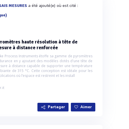
a été ajouté(e) où est cité :
SAIS MESURES
que)
romètres haute résolution à tête de
sure à distance renforcée
uke Process Instruments étoffe sa gamme de pyromètres
durance en y ajoutant des modèles dotés d'une tête de
sure à distance capable de supporter une température
biante de 315 °C. Cette conception est idéale pour les
lications où l’espace est restreint et les install
r.it
Partager
Aimer