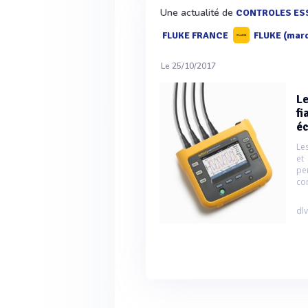
Une actualité de
CONTROLES ES
FLUKE FRANCE
FLUKE (mar
Le 25/10/2017
Le
fi
é
Le
et
pe
co
dlv