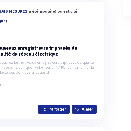
a été ajouté(e) où est cité :
SAIS MESURES
que)
uveaux enregistreurs triphasés de
alité du réseau électrique
couvrez les nouveaux enregistreurs triphasés de qualité
 réseau électrique Fluke série 1740, qui simplifie la
llecte des données critiques d
r.it
Partager
Aimer