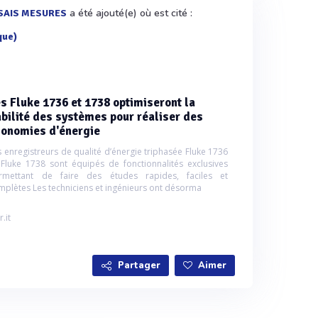
a été ajouté(e) où est cité :
SAIS MESURES
que)
s Fluke 1736 et 1738 optimiseront la
abilité des systèmes pour réaliser des
conomies d'énergie
s enregistreurs de qualité d’énergie triphasée Fluke 1736
 Fluke 1738 sont équipés de fonctionnalités exclusives
rmettant de faire des études rapides, faciles et
mplètes Les techniciens et ingénieurs ont désorma
r.it
Partager
Aimer