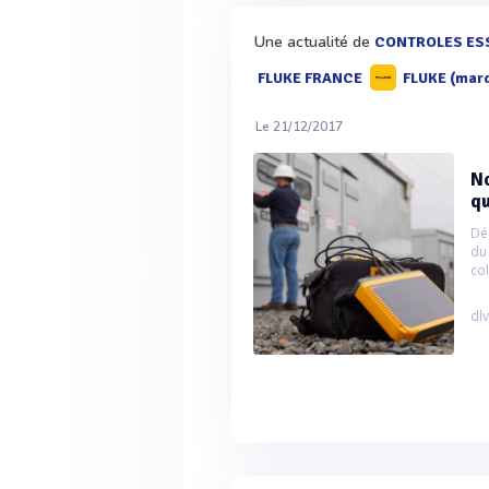
Une actualité de
CONTROLES ES
FLUKE FRANCE
FLUKE (mar
Le 21/12/2017
No
qu
Dé
du
co
dlv