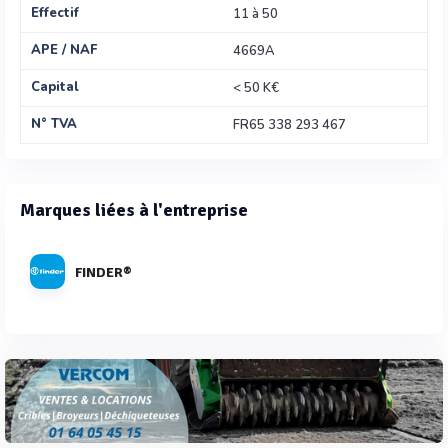
Effectif
11 à 50
APE / NAF
4669A
Capital
< 50 K€
N° TVA
FR65 338 293 467
Marques liées à l'entreprise
FINDER®