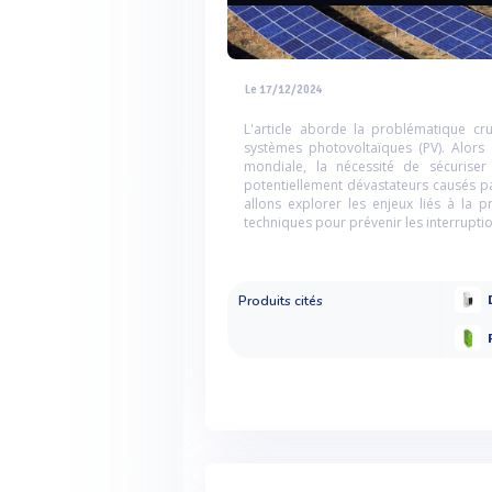
Le 17/12/2024
L'article aborde la problématique cru
systèmes photovoltaïques (PV). Alors 
mondiale, la nécessité de sécuriser
potentiellement dévastateurs causés pa
allons explorer les enjeux liés à la 
techniques pour prévenir les interruptio
Produits cités