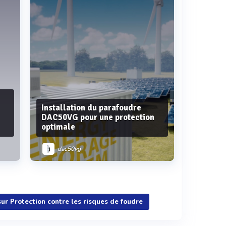
Installation du parafoudre
DAC50VG pour une protection
optimale
dac50vg
Voir plus
 sur Protection contre les risques de foudre