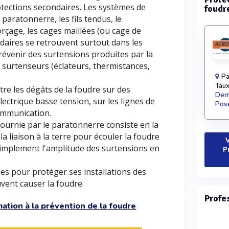
otections secondaires. Les systèmes de
foudr
 paratonnerre, les fils tendus, le
rçage, les cages maillées (ou cage de
daires se retrouvent surtout dans les
prévenir des surtensions produites par la
surtenseurs (éclateurs, thermistances,
Pa
Taux
re les dégâts de la foudre sur des
Dema
lectrique basse tension, sur les lignes de
Pose
ommunication.
fournie par le paratonnerre consiste en la
la liaison à la terre pour écouler la foudre
V
 simplement l'amplitude des surtensions en
P
es pour protéger ses installations des
vent causer la foudre.
Profe
ation à la prévention de la foudre