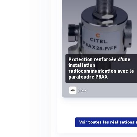
Protection renforcée d'une
installation
radiocommunication avec le
parafoudre P8AX
p8ax
Voir plus
Voir toutes les réalisations