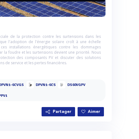
ciale de la protection contre les surtensions dans les
que l'adoption de l'énergie solaire croît à une échelle
 ces installations énergétiques contre les dommages
r la foudre et les surtensions devient une priorité. Nous
protection des composants PV et discuter des solutions
ns de service et les pertes financières.
DPVN1-6CVGS
DPVN1-6CS
DS60VGPV
PPV1
Partager
Aimer