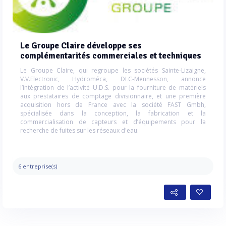
Le Groupe Claire développe ses
complémentarités commerciales et techniques
Le Groupe Claire, qui regroupe les sociétés Sainte-Lizaigne,
V.V.Electronic, Hydroméca, DLC-Mennesson, annonce
l’intégration de l’activité U.D.S. pour la fourniture de matériels
aux prestataires de comptage divisionnaire, et une première
acquisition hors de France avec la société FAST Gmbh,
spécialisée dans la conception, la fabrication et la
commercialisation de capteurs et d’équipements pour la
recherche de fuites sur les réseaux d'eau.
6 entreprise(s)