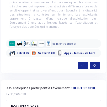
préoccupation commune ne doit pas masquer des situations
très diverses qui imposent des stratégies différentes. Les outils
se développent et se diversifient pour répondre à la disparité
des situations rencontrées sur le terrain. Les exploitants
apprennent à passer d’une logique d’exploitation d’un
équipement à une autre logique basée sur l’exploitation et
l’analyse des données qu’il transmet.
et 15 entreprise(s)
Sofrel LS
SeCorr C 200
Apps - Tableau de bord
335 entreprises participent à l'évènement
POLLUTEC 2018
Le 13/06/2018
POLLUTEC 2018