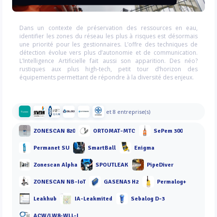
Dans un contexte de préservation des ressources en eau,
identifier les zones du réseau les plus à risques est désormais
une priorité pour les gestionnaires. L’offre des techniques de
détection évolue vers plus d’autonomie et de communication.
L’Intelligence Artificielle fait aussi son apparition. Des néo?
rustiques aux plus high-tech, petit tour d’horizon des
équipements permettant de répondre à la diversité des enjeux.
et 8 entreprise(s)
ZONESCAN 820
ORTOMAT-MTC
SePem 300
Permanet SU
SmartBall
Enigma
Zonescan Alpha
SPOUTLEAK
PipeDiver
ZONESCAN NB-IoT
GASENA5 H2
Permalog+
Leakhub
IA-Leakmited
Sebalog D-3
ACW/LW8-WLL-I