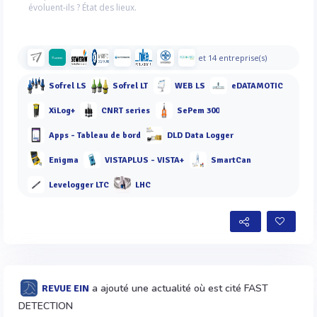
évoluent-ils ? État des lieux.
et 14 entreprise(s)
Sofrel LS
Sofrel LT
WEB LS
eDATAMOTIC
XiLog+
CNRT series
SePem 300
Apps - Tableau de bord
DLD Data Logger
Enigma
VISTAPLUS - VISTA+
SmartCan
Levelogger LTC
LHC
a ajouté une actualité où est cité FAST
REVUE EIN
DETECTION