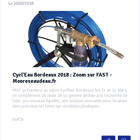
Le 20/03/2018
Cycl'Eau Bordeaux 2018 : Zoom sur FAST -
Monreseaudeau.fr
FAST présentera au salon Cycl’Eau Bordeaux les 21 et 22 Mars,
en complément du reste de sa gamme dédiée à la recherche de
fuite, son nouveau PipeMic, une solution innovante pour localiser
avec précision les fuites sur conduites plastiques.
buff.ly