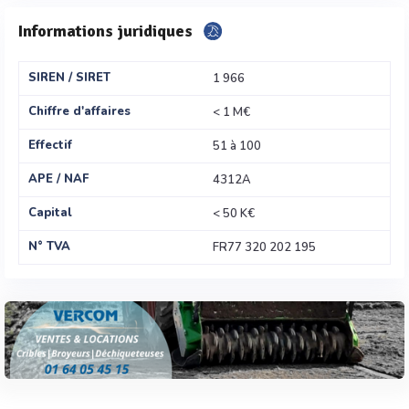
Informations juridiques
SIREN / SIRET
1 966
Chiffre d'affaires
< 1 M€
Effectif
51 à 100
APE / NAF
4312A
Capital
< 50 K€
N° TVA
FR77 320 202 195