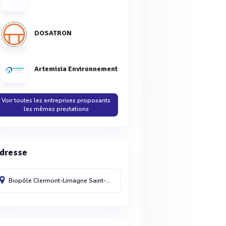
DOSATRON
Artemisia Environnement
Voir toutes les entreprises proposants
les mêmes prestations
dresse
Biopôle Clermont-Limagne
Saint-Beauzire
63360