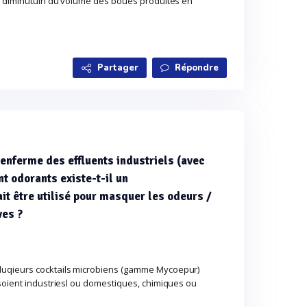
la diminutuin du volume des boues produites en
Partager
Répondre
renferme des effluents industriels (avec
t odorants existe-t-il un
ait être utilisé pour masquer les odeurs /
ves ?
luqieurs cocktails microbiens (gamme Mycoepur)
 soient industriesl ou domestiques, chimiques ou