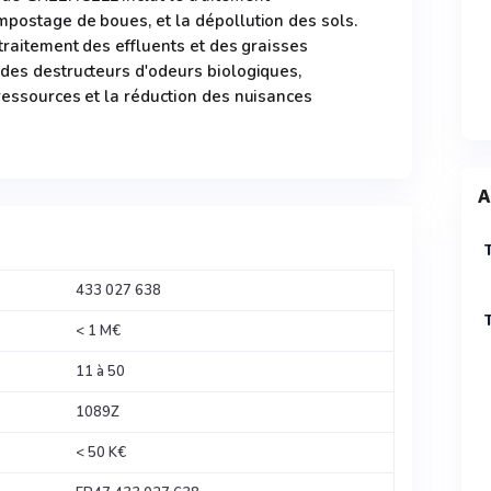
mpostage de boues, et la dépollution des sols.
 traitement des effluents et des graisses
 des destructeurs d'odeurs biologiques,
 ressources et la réduction des nuisances
A
433 027 638
< 1 M€
11 à 50
1089Z
< 50 K€