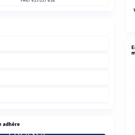
FR47 433 027 638
E
m
e adhère