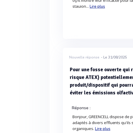
oçnt montré leur efficacité pour 
stauion...
Lire plus
Nouvelle réponse
- Le 31/08/2025
Pour une fosse ouverte qui 
risque ATEX) potentiellemen
produit/dispositif qui pourr
éviter les émissions olfacti
Réponse :
Bonjour, GREENCELL dispose de p
adaptés à divers effluents qu'ils
organiques.
Lire plus