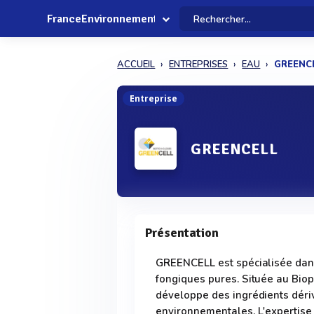
FranceEnvironnement
ACCUEIL
ENTREPRISES
EAU
GREENC
Entreprise
GREENCELL
Présentation
GREENCELL est spécialisée dans
fongiques pures. Située au Bio
développe des ingrédients déri
environnementales. L'expertise