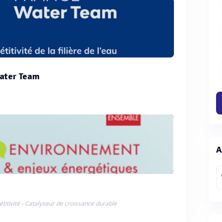
ater Team
A
titivité - Catalyseur de croissance durable