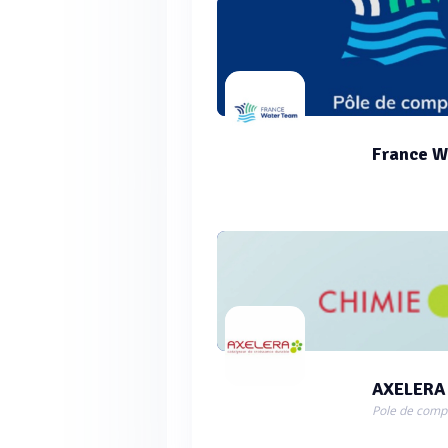
France W
AXELERA
Pole de compé