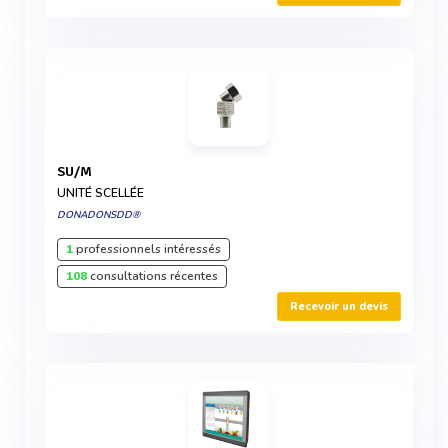
SU/M
UNITÉ SCELLÉE
DONADONSDD®
1
professionnels intéressés
108
consultations récentes
Recevoir un devis