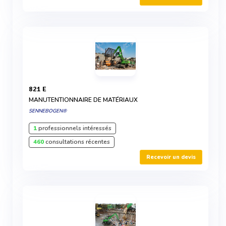
821 E
MANUTENTIONNAIRE DE MATÉRIAUX
SENNEBOGEN®
1
professionnels intéressés
460
consultations récentes
Recevoir un devis