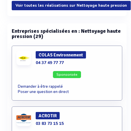
Voir plus
Voir toutes les réalisations sur Nettoyage haute pression
Entreprises spécialisées en : Nettoyage haute
pression (29)
COLAS Environnement
04 37 49 77 77
Sponsorisée
Demander à être rappelé
Poser une question en direct
ACROTIR
03 83 73 15 15