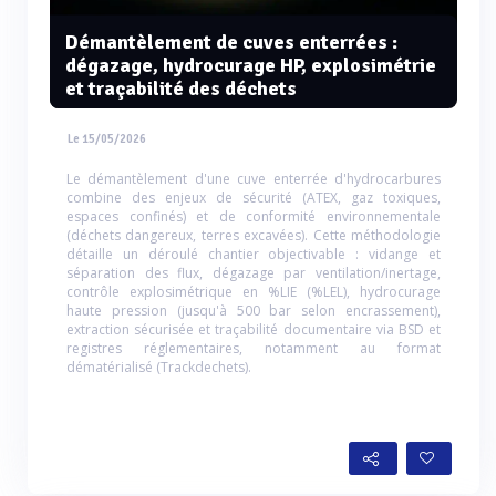
Démantèlement de cuves enterrées :
dégazage, hydrocurage HP, explosimétrie
et traçabilité des déchets
Le 15/05/2026
Le démantèlement d'une cuve enterrée d'hydrocarbures
combine des enjeux de sécurité (ATEX, gaz toxiques,
espaces confinés) et de conformité environnementale
(déchets dangereux, terres excavées). Cette méthodologie
détaille un déroulé chantier objectivable : vidange et
séparation des flux, dégazage par ventilation/inertage,
contrôle explosimétrique en %LIE (%LEL), hydrocurage
haute pression (jusqu'à 500 bar selon encrassement),
extraction sécurisée et traçabilité documentaire via BSD et
registres réglementaires, notamment au format
dématérialisé (Trackdechets).