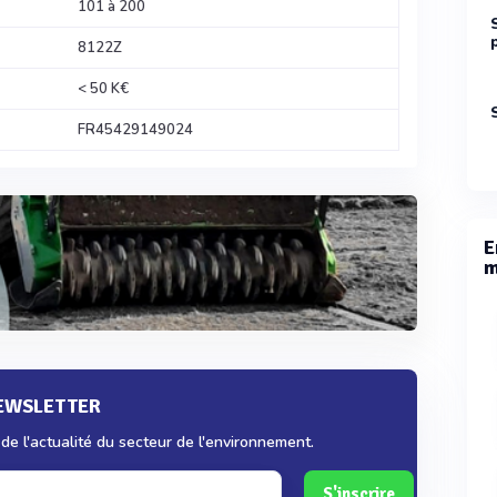
101 à 200
8122Z
< 50 K€
FR45429149024
E
m
NEWSLETTER
e l'actualité du secteur de l'environnement.
S'inscrire