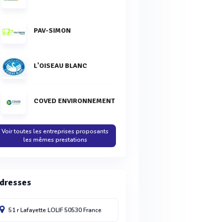
PAV-SIMON
L'OISEAU BLANC
COVED ENVIRONNEMENT
Voir toutes les entreprises proposants
les mêmes prestations
dresses
51 r Lafayette
LOLIF
50530
France