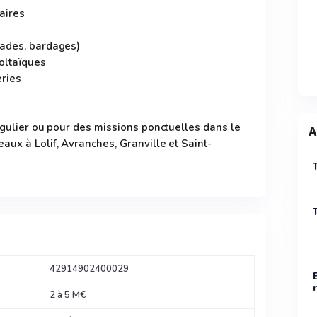
aires
çades, bardages)
oltaïques
eries
régulier ou pour des missions ponctuelles dans le
A
aux à Lolif, Avranches, Granville et Saint-
42914902400029
2 à 5 M€