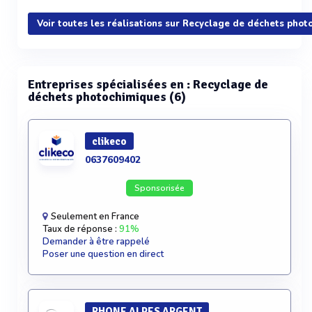
Voir plus
Voir toutes les réalisations sur Recyclage de déchets pho
Entreprises spécialisées en : Recyclage de
déchets photochimiques (6)
clikeco
0637609402
Sponsorisée
Seulement en France
Taux de réponse :
91%
Demander à être rappelé
Poser une question en direct
RHONE ALPES ARGENT