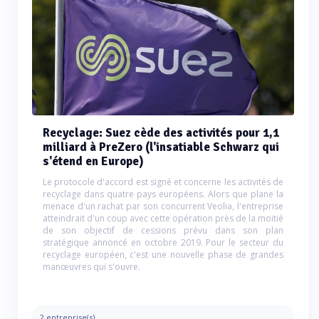
Recyclage: Suez cède des activités pour 1,1
milliard à PreZero (l'insatiable Schwarz qui
s'étend en Europe)
Le protocole d'accord est signé et concerne les activités de
recyclage dans quatre pays européens. Alors que plane la
menace d'un rachat par son concurrent Veolia, l'entreprise
atteindrait d'un coup avec cette opération près de la moitié
de son objectif de cessions prévu dans son plan
stratégique annoncé en octobre 2019. Pour le secteur du
recyclage européen, c'est une nouvelle phase de grandes
manœuvres qui s'ouvre.
2 entreprise(s)