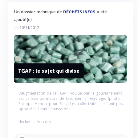
Un dossier technique de
a été
DÉCHÉTS INFOS
ajouté(e)
Le 10/11/2017
TGAP : le sujet qui divise
L’augmentation de la TGAP, voulue par le gouvernement,
est censée permettre de favoriser le recyclage. (photo :
Philippe Mencia pour Suez) Les collectivités ne sont pas
opposées à toute hausse des...
dechets-infos.com