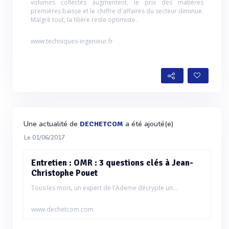
volumes collectés augmentent, le prix des matières
premières baisse et le chiffre d'affaires du secteur diminue.
Malgré tout, la filière reste optimiste.
www.techniques-ingenieur.fr
Une actualité de
a été ajouté(e)
DECHETCOM
Le 01/06/2017
Entretien : OMR : 3 questions clés à Jean-
Christophe Pouet
Tous les mois, un expert de l'Ademe décrypte un...
www.dechetcom.com