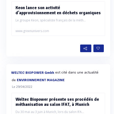
Keon lance son activité
d’approvisionnement en déchets organiques
Le groupe Keon, spécialiste français de la méth...
www.greenunivers.com
est cité dans une actualité
WELTEC BIOPOWER Gmbh
de
ENVIRONNEMENT MAGAZINE
Le 29/04/2022
Weltec Biopower présente ses procédés de
méthanisation au salon IFAT, à Munich
Du 30 mai au 3 juin à Munich, lors du salon IFA...