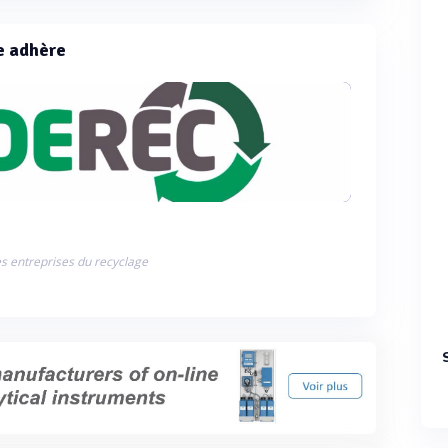
e adhère
s entreprises du recyclage