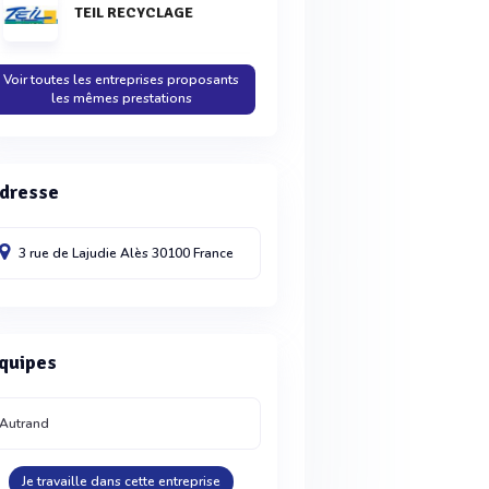
TEIL RECYCLAGE
Voir toutes les entreprises proposants
les mêmes prestations
dresse
3 rue de Lajudie
Alès
30100
France
quipes
Autrand
Je travaille dans cette entreprise