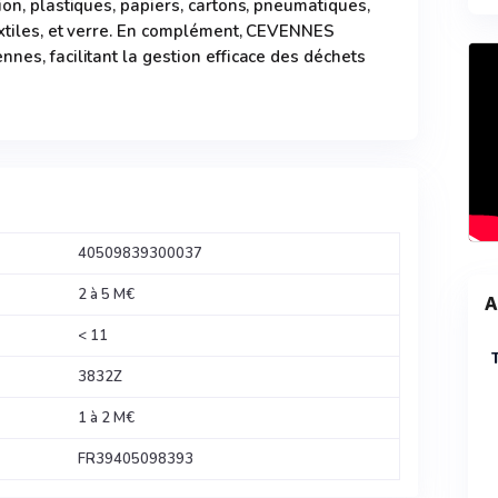
ion, plastiques, papiers, cartons, pneumatiques,
extiles, et verre. En complément, CEVENNES
nes, facilitant la gestion efficace des déchets
40509839300037
2 à 5 M€
A
< 11
3832Z
1 à 2 M€
FR39405098393