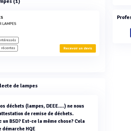
ampes (1)
Profe
ES
R LAMPES
intéressés
 récentes
Recevoir un devis
llecte de lampes
nos déchets (lampes, DEEE....) ne nous
attestation de remise de déchets.
ec un BSD? Est-ce la même chose? Cela
re démarche HQE