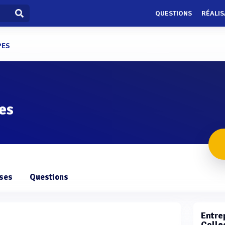
QUESTIONS
RÉALIS
PES
es
ises
Questions
Entrep
Colle