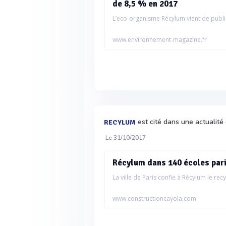
de 8,5 % en 2017
L’eco-organisme Récylum vient de publie
www.environnement-magazine.fr
est cité dans une actualité
RECYLUM
Le 31/10/2017
Récylum dans 140 écoles par
La ville de Paris confie à Récylum le recy
www.constructioncayola.com