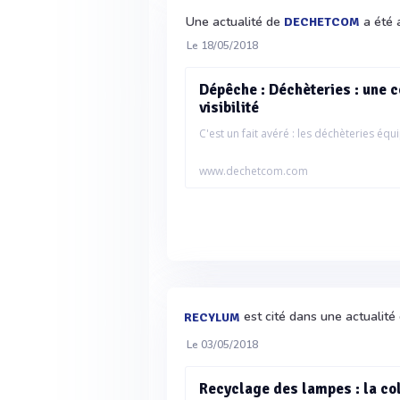
Une actualité de
a été 
DECHETCOM
Le 18/05/2018
Dépêche : Déchèteries : une c
visibilité
C'est un fait avéré : les déchèteries équi
www.dechetcom.com
est cité dans une actualité
RECYLUM
Le 03/05/2018
Recyclage des lampes : la co