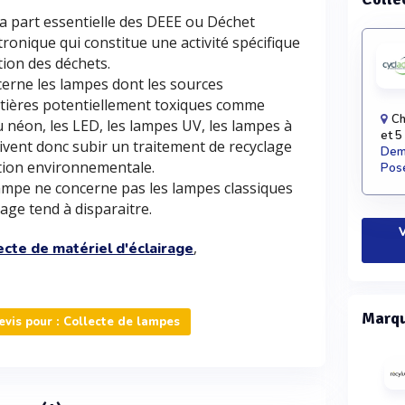
la part essentielle des DEEE ou Déchet
tronique qui constitue une activité spécifique
tion des déchets.
erne les lampes dont les sources
tières potentiellement toxiques comme
Ch
 néon, les LED, les lampes UV, les lampes à
et 5
ivent donc subir un traitement de recyclage
Dema
ution environnementale.
Pose
lampe ne concerne pas les lampes classiques
sage tend à disparaitre.
V
,
ecte de matériel d'éclairage
Marqu
vis pour : Collecte de lampes