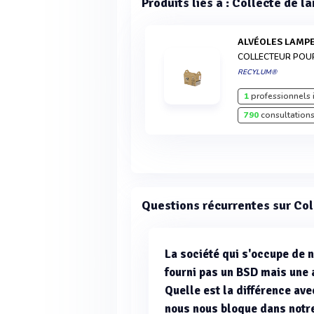
Produits liés à : Collecte de l
ALVÉOLES LAMP
COLLECTEUR POU
RECYLUM®
1
professionnels 
790
consultations
Questions récurrentes sur Co
La société qui s'occupe de 
fourni pas un BSD mais une 
Quelle est la différence av
nous nous bloque dans not