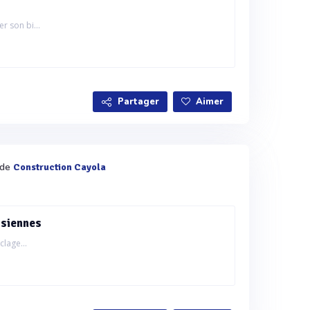
r son bi...
Partager
Aimer
 de
Construction Cayola
isiennes
clage...