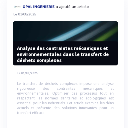
a ajouté un article
OPAL INGENIERIE
Le 01/08/2025
Analyse des contraintes mécaniques et
environnementales dans le transfert de
déchets complexes
Le 01/08/2025
Le transfert de déchets complexes impose une analyse
rigoureuse des contraintes mécaniques et
environnementales. Optimiser ces processus tout en
respectant les normes sanitaires et écologiques est
essentiel pour les industriels. Cet article examine les défis
actuels et présente des solutions innovantes pour un
transfert efficace.