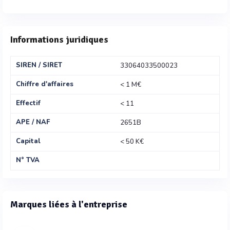
Informations juridiques
SIREN / SIRET
33064033500023
Chiffre d'affaires
< 1 M€
Effectif
< 11
APE / NAF
2651B
Capital
< 50 K€
N° TVA
Marques liées à l'entreprise