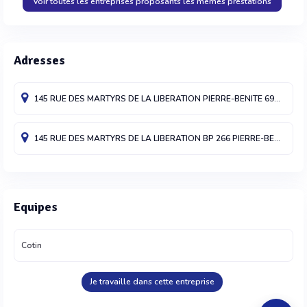
Voir toutes les entreprises proposants les mêmes prestations
Adresses
145 RUE DES MARTYRS DE LA LIBERATION
PIERRE-BENITE
69310
Fra
145 RUE DES MARTYRS DE LA LIBERATION BP 266
PIERRE-BENITE
51
Equipes
Cotin
Je travaille dans cette entreprise