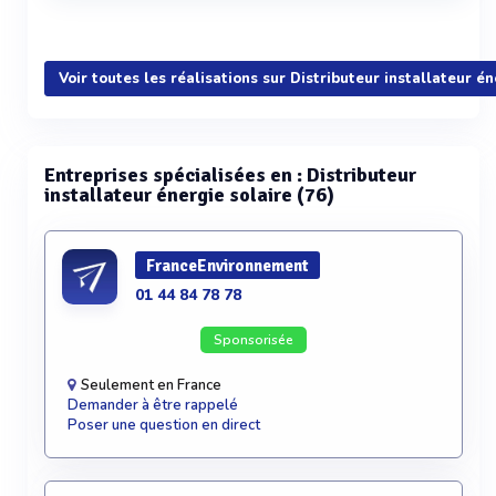
Voir plus
Voir toutes les réalisations sur Distributeur installateur én
Entreprises spécialisées en : Distributeur
installateur énergie solaire (76)
FranceEnvironnement
01 44 84 78 78
Sponsorisée
Seulement en France
Demander à être rappelé
Poser une question en direct