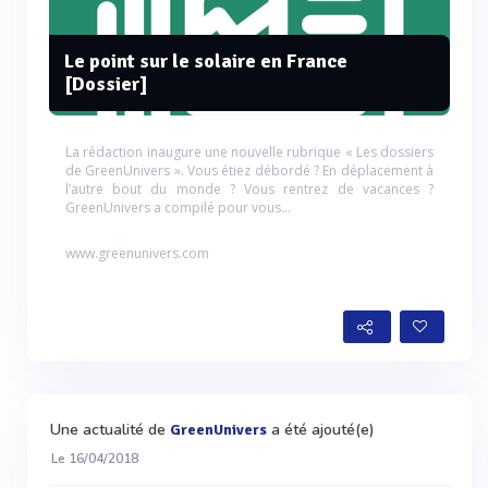
Le point sur le solaire en France
[Dossier]
La rédaction inaugure une nouvelle rubrique « Les dossiers
de GreenUnivers ». Vous étiez débordé ? En déplacement à
l’autre bout du monde ? Vous rentrez de vacances ?
GreenUnivers a compilé pour vous...
www.greenunivers.com
Une actualité de
a été ajouté(e)
GreenUnivers
Le 16/04/2018