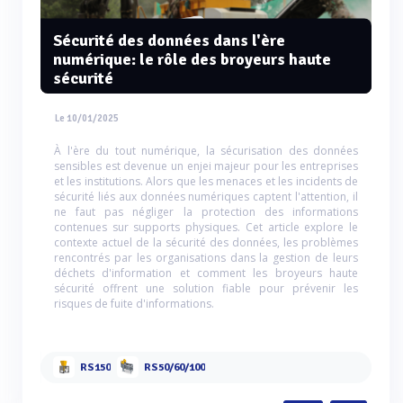
Sécurité des données dans l'ère
numérique: le rôle des broyeurs haute
sécurité
Le 10/01/2025
À l'ère du tout numérique, la sécurisation des données
sensibles est devenue un enjei majeur pour les entreprises
et les institutions. Alors que les menaces et les incidents de
sécurité liés aux données numériques captent l'attention, il
ne faut pas négliger la protection des informations
contenues sur supports physiques. Cet article explore le
contexte actuel de la sécurité des données, les problèmes
rencontrés par les organisations dans la gestion de leurs
déchets d'information et comment les broyeurs haute
sécurité offrent une solution fiable pour prévenir les
risques de fuite d'informations.
RS150
RS50/60/100