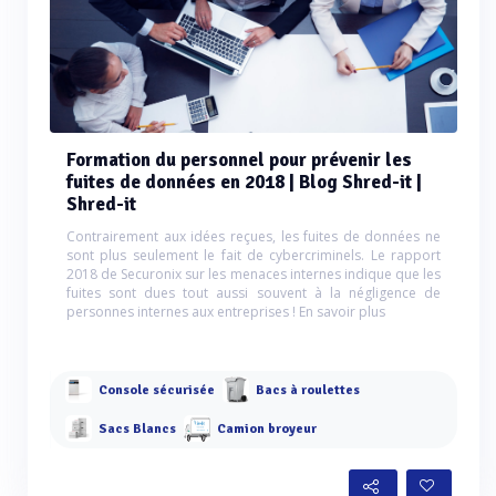
Formation du personnel pour prévenir les
fuites de données en 2018 | Blog Shred-it |
Shred-it
Contrairement aux idées reçues, les fuites de données ne
sont plus seulement le fait de cybercriminels. Le rapport
2018 de Securonix sur les menaces internes indique que les
fuites sont dues tout aussi souvent à la négligence de
personnes internes aux entreprises ! En savoir plus
Console sécurisée
Bacs à roulettes
Sacs Blancs
Camion broyeur