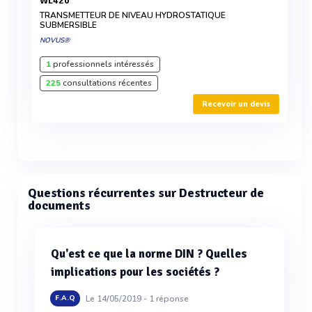
WL420
TRANSMETTEUR DE NIVEAU HYDROSTATIQUE
SUBMERSIBLE
NOVUS®
1
professionnels intéressés
225
consultations récentes
Recevoir un devis
Questions récurrentes sur Destructeur de
documents
Qu'est ce que la norme DIN ? Quelles
implications pour les sociétés ?
Le 14/05/2019 -
1
réponse
F.A.Q